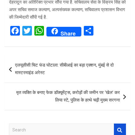
देहरादून का अतिरिक्त प्रभार सौंपा गया है. सचिवालय सेवा के विक्रम सिंह को
अपर सचिव समाज कल्याण, अल्पसंख्यक कल्याण, सचिवालय प्रशासन विभाग
की जिम्मेदारी सौंपी गई है.
F
T
W
S
Share
a
wi
h
h
ce
tt
at
ar
b
er
s
e
Post
एलयूसीसी चिट फंड घोटाला: सीबीआई का बड़ा एक्शन, मुंबई से दो
o
A
navigation
मास्टरमाइंड अरेस्ट
o
p
k
p
मृत व्यक्ति के बनाए फेक डॉक्यूमेंट्स, करोड़ों की जमीन पर ‘खेल’ कर
लिया स्टे, पुलिस के हत्थे चढ़ी मुख्य सरगना
S
e