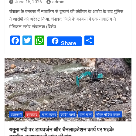
June 15, 2026
admin
चंपावत के बनबसा में नाबालिग से दुष्कर्म की कोशिश के आरोप के बाद पुलिस
ने आरोपी को अरेस्ट किया. चंपावत: जिले के बनबसा में एक नाबालिग ने
मेडिकल स्टोर संचालक (विशेष…
F
T
W
S
Share
a
wi
h
h
ce
tt
at
ar
b
er
s
e
o
A
o
p
k
p
उत्तरकाशी
उत्तराखंड
खबर हटकर
ट्रेंडिंग खबरें
ताज़ा ख़बरें
सोशल मीडिया वायरल
यमुना नदी पर डायवर्जन और चैनलाइजेशन कार्य पर भड़के