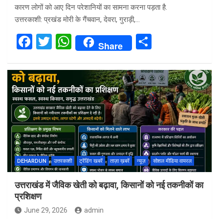
कारण लोगों को आए दिन परेशानियों का सामना करना पड़ता है.
उत्तरकाशी: प्रखंड मोरी के गैंचवान, देवरा, गुराड़ी,…
F
T
W
S
Share
a
wi
h
h
ce
tt
at
ar
b
er
s
e
o
A
o
p
k
p
DEHARDUN
उत्तरकाशी
ट्रेंडिंग खबरें
ताज़ा ख़बरें
न्यूज़
सोशल मीडिया वायरल
उत्तराखंड में जैविक खेती को बढ़ावा, किसानों को नई तकनीकों का
प्रशिक्षण
June 29, 2026
admin