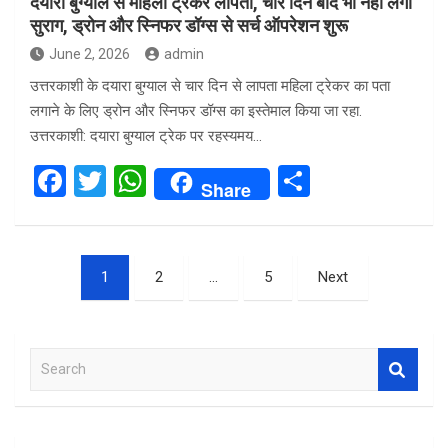
दयारा बुग्याल से महिला ट्रेकर लापता, चार दिन बाद भी नहीं लगा
सुराग, ड्रोन और स्निफर डॉग्स से सर्च ऑपरेशन शुरू
June 2, 2026
admin
उत्तरकाशी के दयारा बुग्याल से चार दिन से लापता महिला ट्रेकर का पता
लगाने के लिए ड्रोन और स्निफर डॉग्स का इस्तेमाल किया जा रहा.
उत्तरकाशी: दयारा बुग्याल ट्रेक पर रहस्यमय…
F
T
W
S
Share
a
wi
h
h
ce
tt
at
ar
Posts
b
er
s
e
1
2
…
5
Next
pagination
o
A
o
p
S
k
p
e
a
r