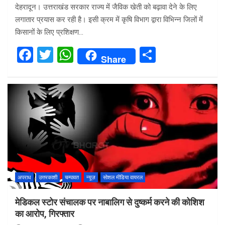
देहरादून। उत्तराखंड सरकार राज्य में जैविक खेती को बढ़ावा देने के लिए
लगातार प्रयास कर रही है। इसी क्रम में कृषि विभाग द्वारा विभिन्न जिलों में
किसानों के लिए प्रशिक्षण…
F
T
W
S
Share
a
wi
h
h
ce
tt
at
ar
b
er
s
e
o
A
o
p
k
p
अपराध
उत्तरकाशी
चम्पावत
न्यूज़
सोशल मीडिया वायरल
मेडिकल स्टोर संचालक पर नाबालिग से दुष्कर्म करने की कोशिश
का आरोप, गिरफ्तार