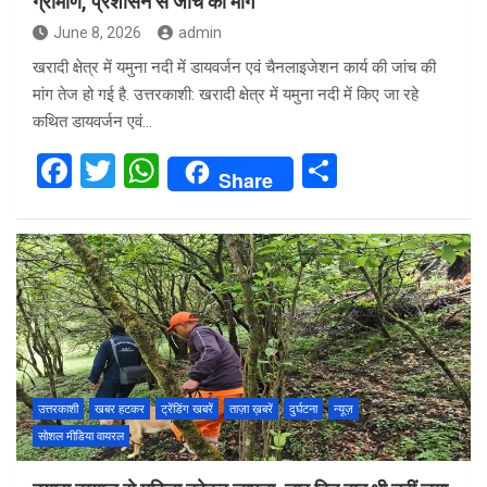
ग्रामीण, प्रशासन से जांच की मांग
June 8, 2026
admin
खरादी क्षेत्र में यमुना नदी में डायवर्जन एवं चैनलाइजेशन कार्य की जांच की
मांग तेज हो गई है. उत्तरकाशी: खरादी क्षेत्र में यमुना नदी में किए जा रहे
कथित डायवर्जन एवं…
F
T
W
S
Share
a
wi
h
h
ce
tt
at
ar
b
er
s
e
o
A
o
p
k
p
उत्तरकाशी
खबर हटकर
ट्रेंडिंग खबरें
ताज़ा ख़बरें
दुर्घटना
न्यूज़
सोशल मीडिया वायरल