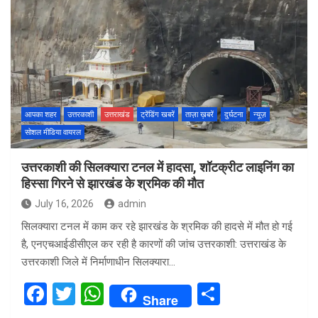
ce
tt
at
ar
b
er
s
e
o
A
o
p
k
p
आपका शहर
उत्तरकाशी
उत्तराखंड
ट्रेंडिंग खबरें
ताज़ा ख़बरें
दुर्घटना
न्यूज़
सोशल मीडिया वायरल
उत्तरकाशी की सिलक्यारा टनल में हादसा, शॉटक्रीट लाइनिंग का
हिस्सा गिरने से झारखंड के श्रमिक की मौत
July 16, 2026
admin
सिलक्यारा टनल में काम कर रहे झारखंड के श्रमिक की हादसे में मौत हो गई
है, एनएचआईडीसीएल कर रही है कारणों की जांच उत्तरकाशी: उत्तराखंड के
उत्तरकाशी जिले में निर्माणाधीन सिलक्यारा…
F
T
W
S
Share
a
wi
h
h