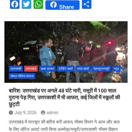
F
T
W
S
Share
a
wi
h
h
ce
tt
at
ar
b
er
s
e
o
A
o
p
k
p
उत्तरकाशी
उत्तराखंड
खबर हटकर
ट्रेंडिंग खबरें
ताज़ा ख़बरें
देहरादून/मसूरी
न्यूज़
सोशल मीडिया वायरल
बारिश: उत्तराखंड पर अगले 48 घंटे भारी, मसूरी में 100 साल
पुराना पेड़ गिरा, उत्तरकाशी में भी आफत, कई जिलों में स्कूलों की
छुट्टी
July 9, 2026
admin
उत्तराखंड में मानसून की बारिश बनी आफत, मौसम विभाग ने आज और कल
के लिए ऑरेंज अलर्ट जारी किया अल्मोड़ा/मसूरी/उत्तरकाशी: मौसम विज्ञान