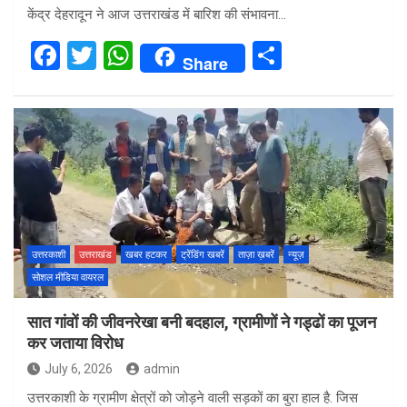
केंद्र देहरादून ने आज उत्तराखंड में बारिश की संभावना…
F
T
W
S
Share
a
wi
h
h
ce
tt
at
ar
b
er
s
e
o
A
o
p
k
p
उत्तरकाशी
उत्तराखंड
खबर हटकर
ट्रेंडिंग खबरें
ताज़ा ख़बरें
न्यूज़
सोशल मीडिया वायरल
सात गांवों की जीवनरेखा बनी बदहाल, ग्रामीणों ने गड्ढों का पूजन
कर जताया विरोध
July 6, 2026
admin
उत्तरकाशी के ग्रामीण क्षेत्रों को जोड़ने वाली सड़कों का बुरा हाल है. जिस