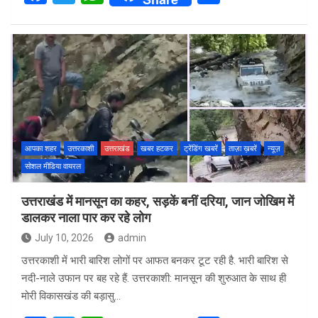
a
wi
h
h
ce
tt
at
ar
b
er
s
e
o
A
o
p
k
p
आपका शहर
उत्तरकाशी
उत्तराखंड
खबर हटकर
ट्रेंडिंग खबरें
ताज़ा ख़बरें
न्यूज़
सोशल मीडिया वायरल
उत्तराखंड में मानसून का कहर, सड़कें बनीं दरिया, जान जोखिम में
डालकर नाला पार कर रहे लोग
July 10, 2026
admin
उत्तरकाशी में भारी बारिश लोगों पर आफत बनकर टूट रही है. भारी बारिश से
नदी-नाले उफान पर बह रहे हैं. उत्तरकाशी: मानसून की शुरुआत के साथ ही
मोरी विकासखंड की बड़ासु…