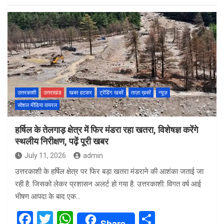
ce
tt
at
ar
b
er
s
e
o
A
o
p
k
p
उत्तरकाशी
उत्तराखंड
खबर हटकर
ट्रेंडिंग खबरें
ताज़ा ख़बरें
न्यूज़
सोशल मीडिया वायरल
हर्षिल के तेलगाड़ क्षेत्र में फिर मंडरा रहा खतरा, विशेषज्ञ करेंगे
स्थलीय निरीक्षण, पढ़ें पूरी खबर
July 11, 2026
admin
उत्तरकाशी के हर्षिल क्षेत्र पर फिर बड़ा खतरा मंडराने की आशंका जताई जा
रही है. जिसको लेकर प्रशासन अलर्ट हो गया है. उत्तरकाशी: विगत वर्ष आई
भीषण आपदा के बाद एक…
F
T
W
S
Share