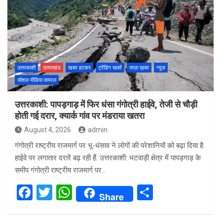
उत्तरकाशी
उत्तराखंड
खबर हटकर
ट्रेंडिंग खबरें
ताज़ा ख़बर
न्यूज़
सोशल मीडिया वायरल
उत्तरकाशी: पापड़गाड़ में फिर धंसा गंगोत्री हाईवे, तेजी से चौड़ी
होती गई दरार, क्यार्क गांव पर मंडराया खतरा
August 4, 2026
admin
गंगोत्री राष्ट्रीय राजमार्ग पर भू-धंसाव ने लोगों की परेशानियों को बढ़ा दिया है.
हाईवे पर लगातार दरारें बढ़ रही हैं. उत्तरकाशी: भटवाड़ी क्षेत्र में पापड़गाड़ के
समीप गंगोत्री राष्ट्रीय राजमार्ग पर…
F
T
W
S
Share
a
wi
h
h