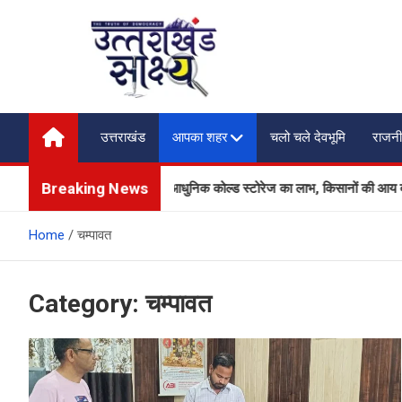
Skip
to
content
Uttarakhand Shakshya
My News Portal
उत्तराखंड
आपका शहर
चलो चले देवभूमि
राजनी
Breaking News
 उत्पादकों को मिलेगा आधुनिक कोल्ड स्टोरेज का लाभ, किसानों की आय बढ़ाने की दिशा मे
Home
चम्पावत
Category:
चम्पावत