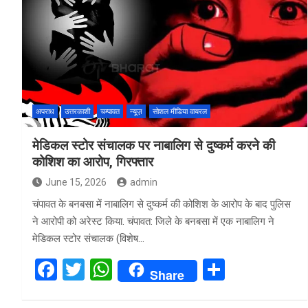
b
er
s
e
o
A
o
p
k
p
अपराध
उत्तरकाशी
चम्पावत
न्यूज़
सोशल मीडिया वायरल
मेडिकल स्टोर संचालक पर नाबालिग से दुष्कर्म करने की
कोशिश का आरोप, गिरफ्तार
June 15, 2026
admin
चंपावत के बनबसा में नाबालिग से दुष्कर्म की कोशिश के आरोप के बाद पुलिस
ने आरोपी को अरेस्ट किया. चंपावत: जिले के बनबसा में एक नाबालिग ने
मेडिकल स्टोर संचालक (विशेष…
F
T
W
S
Share
a
wi
h
h