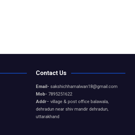
Contact Us
Email-
sakshichhamalwan18@gmail.com
Mob-
7895251622
Addr
– village & post office balawala,
dehradun near shiv mandir dehradun,
uttarakhand