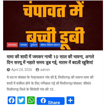
ce
tt
at
ar
b
er
s
e
o
A
o
p
k
p
उत्तराखंड
चम्पावत
दुर्घटना
सोशल मीडिया वायरल
मामा की शादी में जमकर नाची 10 साल की भावना, अगले
दिन सरयू में नहाते समय डूब गई, मातम में बदली खुशियां
April 24, 2026
admin
ये घटना चंपावत के नेत्रसलान गांव की है, पिथौरागढ़ की भावना मामा की
शादी में शामिल होने के लिए ननिहाल गई थी पिथौरागढ़/चंपावत: सीमांत
पिथौरागढ़ जिले के सिंतोली गांव की 10…
F
T
W
S
Share