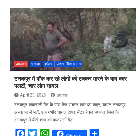
a
wi
h
h
ce
tt
at
ar
b
er
s
e
o
A
o
p
k
p
उत्तराखंड
चम्पावत
दुर्घटना
सोशल मीडिया वायरल
टनकपुर में वॉक कर रहे लोगों को टक्कर मारने के बाद कार
पलटी, चार लोग घायल
April 23, 2026
admin
टनकपुर ककराली गेट के पास तेज रफ्तार कार का कहर, घायल टनकपुर
अस्पताल में भर्ती, एक गंभीर घायल हायर सेंटर रेफर चंपावत: जिले के
टनकपुर में बीती शाम को ककराली गेट…
F
T
W
S