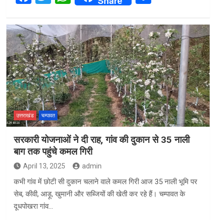
Share
a
wi
h
h
ce
tt
at
ar
b
er
s
e
o
A
o
p
k
p
उत्तराखंड
चम्पावत
सरकारी योजनाओं ने दी राह, गांव की दुकान से 35 नाली
बाग तक पहुंचे कमल गिरी
April 13, 2025
admin
कभी गांव में छोटी सी दुकान चलाने वाले कमल गिरी आज 35 नाली भूमि पर
सेब, कीवी, आड़ू, खुमानी और सब्जियों की खेती कर रहे हैं। चम्पावत के
दूधपोखरा गांव…