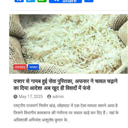
Share
a
wi
h
h
ce
tt
at
ar
b
er
s
e
o
A
o
p
k
p
उत्तराखंड
चम्पावत
दफ्तर से गायब हुई सेवा पुस्तिका, अफसर ने चावल चढ़ाने
का दिया आदेश! अब खुद ही विवादों में फंसे
May 17, 2025
admin
राष्ट्रीय राजमार्ग निर्माण खंड, लोहाघाट में एक ऐसा मामला सामने आया है
जिसने विभागीय कामकाज की गंभीरता पर सवाल खड़े कर दिए हैं। यहां के
अधिशासी अभियंता आशुतोष कुमार के…