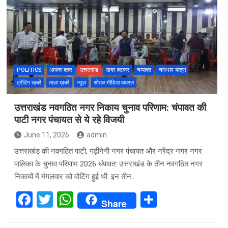
o
A
o
p
k
p
POLITICS
आपका शहर
उत्तराखंड
खबर हटकर
चम्पावत
चारधाम यात्रा
ट्रेंडिंग खबरें
ताज़ा ख़बरें
न्यूज़
सोशल मीडिया वायरल
उत्तराखंड नवगठित नगर निकाय चुनाव परिणाम: चंपावत की
पाटी नगर पंचायत से ये रहे विजयी
June 11, 2026
admin
उत्तराखंड की नवगठित पाटी, गढ़ीनेगी नगर पंचायत और नरेंद्र नगर नगर
पालिका के चुनाव परिणाम 2026 चंपावत: उत्तराखंड के तीन नवगठित नगर
निकायों में मंगलवार को वोटिंग हुई थी. इन तीन…
F
T
W
S
Share
a
wi
h
h