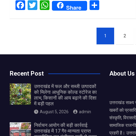
F
T
W
S
Share
a
wi
h
h
ce
tt
at
ar
Posts
b
er
s
e
1
2
o
A
pagination
o
p
k
p
Recent Post
About Us
उत्तराखंड में फल और सब्जी उत्पादकों
को मिलेगा आधुनिक कोल्ड स्टोरेज का
लाभ, किसानों की आय बढ़ाने की दिशा
उत्तराखंड साक्ष्
में बड़ी पहल
खबरों को प्रसार
August 5, 2026
admin
संस्कृति, विरास
निर्वाचन आयोग की बड़ी कार्रवाई:
सामाजिक राजनीत
उत्तराखंड में 17 गैर-मान्यता प्राप्त
प्रहरी है। उत्तरा