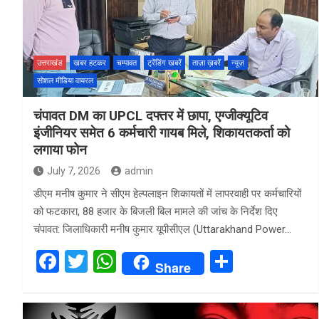
उत्तराखंड
खबर हटकर
चम्पावत
ट्रेंडिंग खबरें
ताज़ा ख़बरें
न्यूज़
सोशल मीडिया वायरल
चंपावत DM का UPCL दफ्तर में छापा, एग्जीक्यूटिव
इंजीनियर समेत 6 कर्मचारी गायब मिले, शिकायतकर्ता को
लगाया फोन
July 7, 2026
admin
डीएम मनीष कुमार ने सीएम हेल्पलाइन शिकायतों में लापरवाही पर कर्मचारियों
को फटकारा, 88 हजार के बिजली बिल मामले की जांच के निर्देश दिए
चंपावत: जिलाधिकारी मनीष कुमार यूपीसीएल (Uttarakhand Power…
F
T
W
S
Share
a
wi
h
h
ce
tt
at
ar