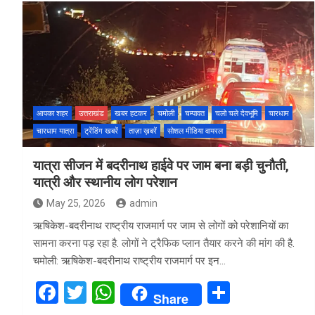
ce
tt
at
ar
b
er
s
e
o
A
o
p
k
p
आपका शहर
उत्तराखंड
खबर हटकर
चमोली
चम्पावत
चलो चले देवभूमि
चारधाम
चारधाम यात्रा
ट्रेंडिंग खबरें
ताज़ा ख़बरें
सोशल मीडिया वायरल
यात्रा सीजन में बदरीनाथ हाईवे पर जाम बना बड़ी चुनौती,
यात्री और स्थानीय लोग परेशान
May 25, 2026
admin
ऋषिकेश-बदरीनाथ राष्ट्रीय राजमार्ग पर जाम से लोगों को परेशानियों का
सामना करना पड़ रहा है. लोगों ने ट्रैफिक प्लान तैयार करने की मांग की है.
चमोली: ऋषिकेश-बदरीनाथ राष्ट्रीय राजमार्ग पर इन…
F
T
W
S
Share