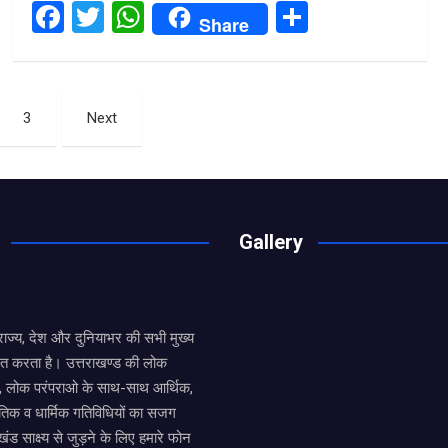
F
T
W
S
Share
a
wi
h
h
ce
tt
at
ar
b
er
s
e
3
Next
o
A
o
p
k
p
Gallery
य राज्य, देश और दुनियाभर की सभी मुख्य
ित करता है। उत्तराखण्ड की लोक
तों, लोक परंपराओ के साथ-साथ आर्थिक,
िक व धार्मिक गतिविधियों का सजग
खंड साक्ष्य से जुड़ने के लिए हमारे फोन