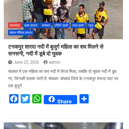
उत्तराखंड
खबर हटकर
चम्पावत
ट्रेंडिंग खबरें
ताज़ा ख़बरें
न्यूज़
सोशल मीडिया वायरल
टनकपुर शारदा नदी में बुजुर्ग महिला का शव मिलने से
सनसनी, नदी में डूबे दो युवक
June 23, 2026
admin
चंपावत में एक महिला का शव नदी में तैरता मिला, जबकि दो युवक नदी में डूब
गए. जिनकी तलाश जारी है. चंपावत: चंपावत जिले के टनकपुर शारदा घाट पर
एक बुजुर्ग…
F
T
W
S
Share
a
wi
h
h
ce
tt
at
ar
b
er
s
e