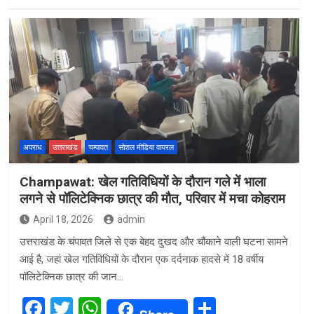
a
wi
h
h
ce
tt
at
ar
b
er
s
e
o
A
o
p
k
p
अपराध
उत्तराखंड
चम्पावत
सोशल मीडिया वायरल
Champawat: खेल गतिविधियों के दौरान गले में भाला
लगने से पॉलिटेक्निक छात्र की मौत, परिवार में मचा कोहराम
April 18, 2026
admin
उत्तराखंड के चंपावत जिले से एक बेहद दुखद और चौंकाने वाली घटना सामने
आई है, जहां खेल गतिविधियों के दौरान एक दर्दनाक हादसे में 18 वर्षीय
पॉलिटेक्निक छात्र की जान…
F
T
W
S