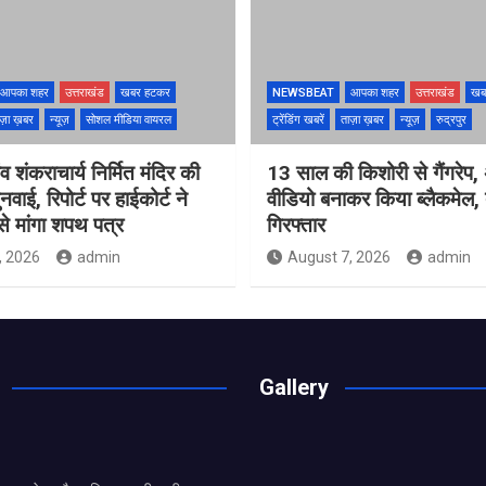
आपका शहर
उत्तराखंड
खबर हटकर
NEWSBEAT
आपका शहर
उत्तराखंड
खब
ज़ा ख़बर
न्यूज़
सोशल मीडिया वायरल
ट्रेंडिंग खबरें
ताज़ा ख़बर
न्यूज़
रुद्रपुर
ंव शंकराचार्य निर्मित मंदिर की
13 साल की किशोरी से गैंगरेप,
ुनवाई, रिपोर्ट पर हाईकोर्ट ने
वीडियो बनाकर किया ब्लैकमेल,
े मांगा शपथ पत्र
गिरफ्तार
, 2026
admin
August 7, 2026
admin
Gallery