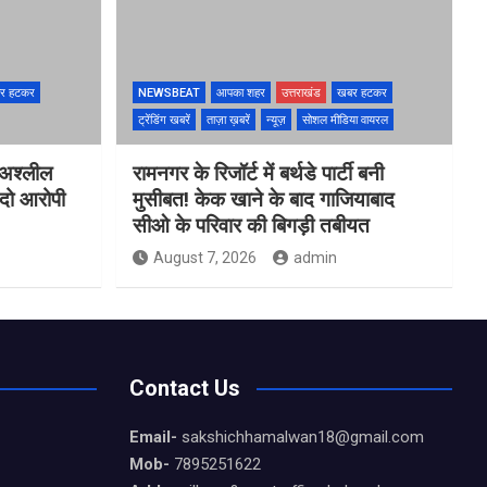
र हटकर
NEWSBEAT
आपका शहर
उत्तराखंड
खबर हटकर
ट्रेंडिंग खबरें
ताज़ा ख़बरें
न्यूज़
सोशल मीडिया वायरल
 अश्लील
रामनगर के रिजॉर्ट में बर्थडे पार्टी बनी
 दो आरोपी
मुसीबत! केक खाने के बाद गाजियाबाद
सीओ के परिवार की बिगड़ी तबीयत
August 7, 2026
admin
Contact Us
Email-
sakshichhamalwan18@gmail.com
Mob-
7895251622