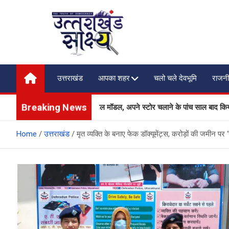
Skip
to
content
Uttarakhand Shakshya
My News Portal
उत्तराखंड
आपका शहर
चलो चले देवभूमि
राजनी
Breaking News
गी डीलर-आधारित रिटेल मॉडल, अपने स्टोर चलाने के पांच साल बाद किया फैसला
Home
उत्तराखंड
मृत व्यक्ति के बनाए फेक डॉक्यूमेंट्स, करोड़ों की जमीन पर 