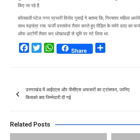
किए जा रहे हैं.
कोतवाली पटेल नगर प्रभारी विनोद गुसाईं ने बताया कि, गिरफ्तार महिला आरोप
साथ षड्यंत्र रचा. फर्जी दस्तावेज तैयार करते हुए पीड़ित के ममेरे दादा क
ऑफ अटॉर्नी तैयार कर धोखाधड़ी से भूमि पर स्टे लिया था.
F
T
W
S
Share
a
wi
h
h
ce
tt
at
ar
b
er
s
e
Post
o
A
उत्तराखंड में आईएएस और पीसीएस अफसरों का ट्रांसफर, जानिए
navigation
o
p
किसको क्या जिम्मेदारी दी गई
k
p
Related Posts