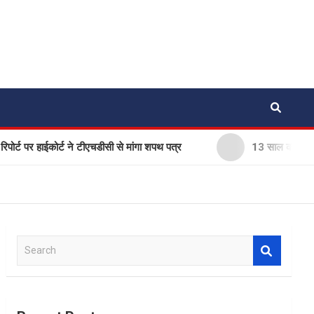
 हाईकोर्ट ने टीएचडीसी से मांगा शपथ पत्र
13 साल की किशोरी से गैंगरेप
S
e
a
r