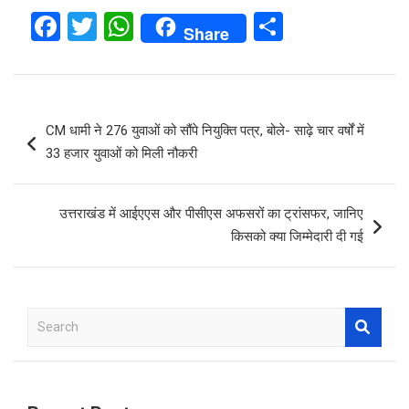
F
T
W
S
Share
a
wi
h
h
ce
tt
at
ar
b
er
s
e
Post
CM धामी ने 276 युवाओं को सौंपे नियुक्ति पत्र, बोले- साढ़े चार वर्षों में
o
A
navigation
33 हजार युवाओं को मिली नौकरी
o
p
k
p
उत्तराखंड में आईएएस और पीसीएस अफसरों का ट्रांसफर, जानिए
किसको क्या जिम्मेदारी दी गई
S
e
a
r