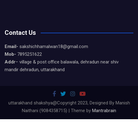
Contact Us
Email-
sakshichhamalwan18@gmail.com
Mob-
7895251622
Addr
– village & post office balawala, dehradun near shiv
mandir dehradun, uttarakhand
uttarakhand shakshya@Copyright 2023, Designed By Manish
Naithani (9084358715) | Theme by
Mantrabrain