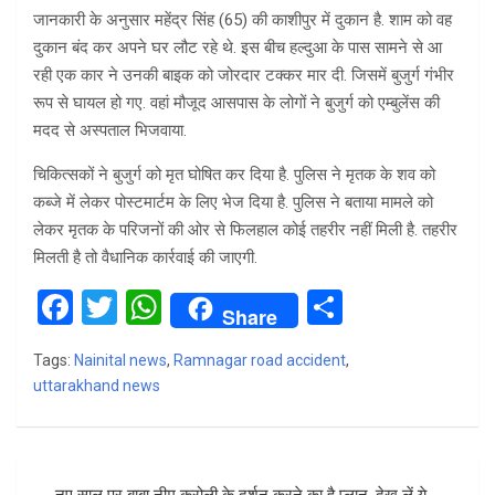
जानकारी के अनुसार महेंद्र सिंह (65) की काशीपुर में दुकान है. शाम को वह
दुकान बंद कर अपने घर लौट रहे थे. इस बीच हल्दुआ के पास सामने से आ
रही एक कार ने उनकी बाइक को जोरदार टक्कर मार दी. जिसमें बुजुर्ग गंभीर
रूप से घायल हो गए. वहां मौजूद आसपास के लोगों ने बुजुर्ग को एम्बुलेंस की
मदद से अस्पताल भिजवाया.
चिकित्सकों ने बुजुर्ग को मृत घोषित कर दिया है. पुलिस ने मृतक के शव को
कब्जे में लेकर पोस्टमार्टम के लिए भेज दिया है. पुलिस ने बताया मामले को
लेकर मृतक के परिजनों की ओर से फिलहाल कोई तहरीर नहीं मिली है. तहरीर
मिलती है तो वैधानिक कार्रवाई की जाएगी.
F
T
W
S
Share
a
wi
h
h
Tags:
Nainital news
,
Ramnagar road accident
,
ce
tt
at
ar
uttarakhand news
b
er
s
e
o
A
Post
o
p