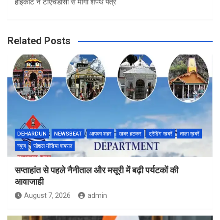
हाईकोर्ट ने टीएचडीसी से मांगा शपथ पत्र
Related Posts
DEHARDUN
NEWSBEAT
आपका शहर
खबर हटकर
ट्रेंडिंग खबरें
ताज़ा ख़बरें
न्यूज़
सोशल मीडिया वायरल
सप्ताहांत से पहले नैनीताल और मसूरी में बढ़ी पर्यटकों की
आवाजाही
August 7, 2026
admin