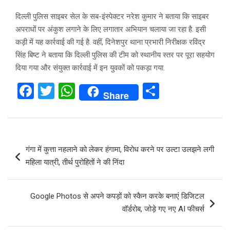
दिल्ली पुलिस साइबर सेल के सब-इंस्पेक्टर नरेश कुमार
ने बताया कि साइबर
अपराधों पर अंकुश लगाने के लिए लगातार अभियान चलाया जा रहा है. इसी
कड़ी में यह कार्रवाई की गई है. वहीं, दिनेशपुर थाना प्रभारी निरीक्षक रविंद्र
सिंह बिष्ट ने बताया कि दिल्ली पुलिस की टीम को स्थानीय स्तर पर पूरा सहयोग
दिया गया और संयुक्त कार्रवाई में इन युवकों को पकड़ा गया.
F
T
W
S
Share
a
wi
h
h
ce
tt
at
ar
b
er
s
e
Post
गंगा में कुत्ता नहलाने को लेकर हंगामा, विरोध करने पर उल्टा उलझने लगी
o
A
navigation
महिला यात्री, तीर्थ पुरोहितों ने की निंदा
o
p
k
p
Google Photos से अपने कपड़ों को स्कैन करके बनाएं डिजिटल
वॉर्डरोब, जोड़े गए नए AI फीचर्स