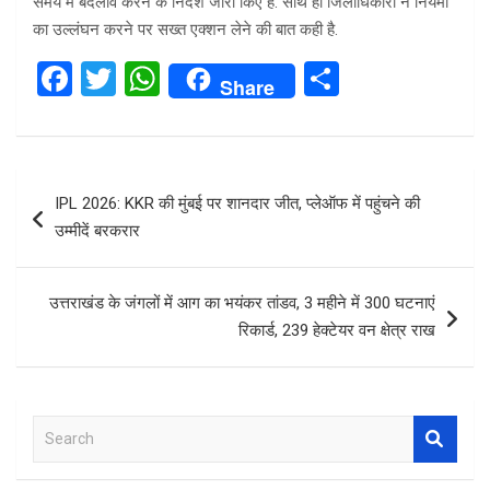
समय में बदलाव करने के निर्देश जारी किए हैं. साथ ही जिलाधिकारी ने नियमों
का उल्लंघन करने पर सख्त एक्शन लेने की बात कही है.
F
T
W
S
Share
a
wi
h
h
ce
tt
at
ar
b
er
s
e
Post
IPL 2026: KKR की मुंबई पर शानदार जीत, प्लेऑफ में पहुंचने की
o
A
navigation
उम्मीदें बरकरार
o
p
k
p
उत्तराखंड के जंगलों में आग का भयंकर तांडव, 3 महीने में 300 घटनाएं
रिकार्ड, 239 हेक्टेयर वन क्षेत्र राख
S
e
a