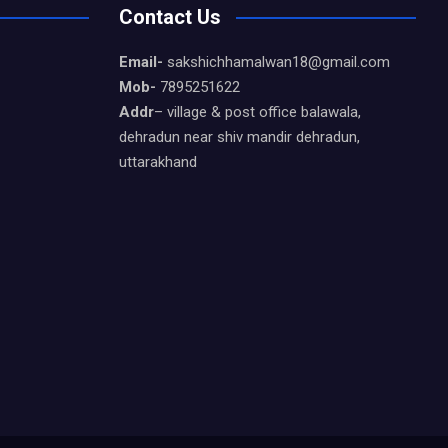
Contact Us
Email-
sakshichhamalwan18@gmail.com
Mob-
7895251622
Addr
– village & post office balawala,
dehradun near shiv mandir dehradun,
uttarakhand