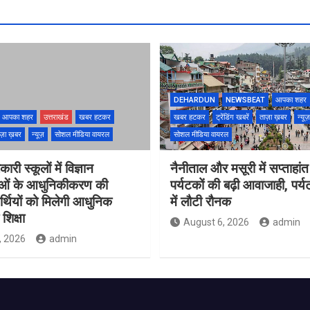
DEHARDUN
NEWSBEAT
आपका शहर
आपका शहर
उत्तराखंड
खबर हटकर
खबर हटकर
ट्रेंडिंग खबरें
ताज़ा ख़बर
न्यूज़
ज़ा ख़बर
न्यूज़
सोशल मीडिया वायरल
सोशल मीडिया वायरल
ारी स्कूलों में विज्ञान
नैनीताल और मसूरी में सप्ताहांत
ाओं के आधुनिकीकरण की
पर्यटकों की बढ़ी आवाजाही, पर्
यार्थियों को मिलेगी आधुनिक
में लौटी रौनक
शिक्षा
August 6, 2026
admin
, 2026
admin