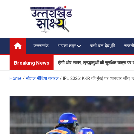
Skip
to
content
Uttarakhand Shakshya
My News Portal
उत्तराखंड
आपका शहर
चलो चले देवभूमि
राजनी
Breaking News
रक्षा और यातायात व्यवस्था होगी और सख्त, श्रद्धालुओं की सुरक्षित यात्रा पर सरकार का व
Home
सोशल मीडिया वायरल
IPL 2026: KKR की मुंबई पर शानदार जीत, प्ले