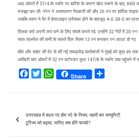
आठ ओवरों में 57/4 के स्कोर पर बारिश के कारण खेल रुकने के बाद, KKR क
मजबूत कर ली. नरेन ने असाधारण गेंदबाजी की और 26 रन पर हार्दिक पांड्य
जबकि वरुण ने पैर में हेयरलाइन फ्रैक्चर होने के बावजूद 4-0-28-0 का प्रदर
तिलक वर्मा अपनी लय पाने के लिए संघर्ष करते रहे; उन्होंने 32 गेंदों में 20
साथ तालमेल की कमी के चलते विल जैक्स 13 रन बनाकर रन आउट हो गए.
बॉश और चाहर की देर से की गई ताबड़तोड़ बल्लेबाजी ने मुंबई को कुछ हद तक 
आखिरी चार ओवरों में 52 रन बटोरकर कुल 147/8 के स्कोर तक पहुंचने में स
F
T
W
S
Share
a
wi
h
h
ce
tt
at
ar
b
er
s
e
Post
o
A
उत्तराखंड में बदल गए होम स्टे के नियम, पहली बार कम्युनिटी
navigation
o
p
टूरिज्म को बढ़ावा, जानिए क्या होंगे फायदे?
k
p