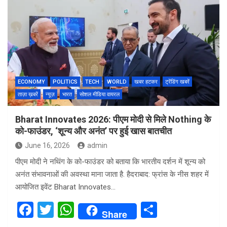
ce
tt
at
ar
b
er
s
e
o
A
o
p
k
p
ECONOMY
POLITICS
TECH
WORLD
खबर हटकर
ट्रेंडिंग खबरें
ताज़ा ख़बरें
न्यूज़
भारत
सोशल मीडिया वायरल
Bharat Innovates 2026: पीएम मोदी से मिले Nothing के
को-फाउंडर, ‘शून्य और अनंत’ पर हुई खास बातचीत
June 16, 2026
admin
पीएम मोदी ने नथिंग के को-फाउंडर को बताया कि भारतीय दर्शन में शून्य को
अनंत संभावनाओं की अवस्था माना जाता है. हैदराबाद: फ्रांस के नीस शहर में
आयोजित इवेंट Bharat Innovates…
F
T
W
S
Share
a
wi
h
h