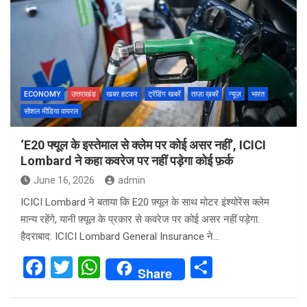
ECONOMY
उत्तराखंड
खबर हटकर
ट्रेंडिंग खबरें
ताज़ा ख़बरें
न्यूज़
भारत
सोशल मीडिया वायरल
‘E20 फ्यूल के इस्तेमाल से क्लेम पर कोई असर नहीं’, ICICI
Lombard ने कहा कवरेज पर नहीं पड़ेगा कोई फ़र्क
June 16, 2026
admin
ICICI Lombard ने बताया कि E20 फ़्यूल के साथ मोटर इंश्योरेंस क्लेम
मान्य रहेंगे, यानी फ़्यूल के प्रकार से कवरेज पर कोई असर नहीं पड़ेगा.
हैदराबाद: ICICI Lombard General Insurance ने…
F
T
W
S
Share
a
wi
h
h