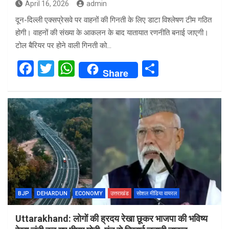
April 16, 2026
admin
दून-दिल्ली एक्सप्रेसवे पर वाहनों की गिनती के लिए डाटा विश्लेषण टीम गठित
होगी। वाहनों की संख्या के आकलन के बाद यातायात रणनीति बनाई जाएगी।
टोल बैरियर पर होने वाली गिनती को…
F
T
W
S
Share
a
wi
h
h
ce
tt
at
ar
b
er
s
e
o
A
o
p
k
p
BJP
DEHARDUN
ECONOMY
उत्तराखंड
सोशल मीडिया वायरल
Uttarakhand: लोगों की ह्रदय रेखा छूकर भाजपा की भविष्य