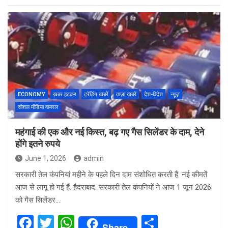
ce
tt
at
ar
b
er
s
e
o
A
o
p
k
p
ECONOMY
खबर हटकर
ट्रेंडिंग खबरें
ताज़ा ख़बरें
देश-विदेश
न्यूज़
सोशल मीडिया वायरल
महंगाई की एक और नई किस्त, बढ़ गए गैस सिलेंडर के दाम, देने
होंगे इतने रुपये
June 1, 2026
admin
सरकारी तेल कंपनियां महीने के पहले दिन दाम संशोधित करती हैं. नई कीमतें
आज से लागू हो गई हैं. हैदराबाद: सरकारी तेल कंपनियों ने आज 1 जून 2026
को गैस सिलेंडर…
F
T
W
S
Share