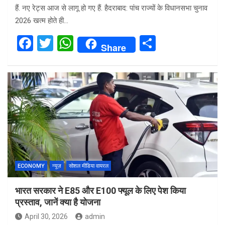
हैं. नए रेट्स आज से लागू हो गए हैं. हैदराबाद: पांच राज्यों के विधानसभा चुनाव
2026 खत्म होते ही…
F
T
W
S
Share
a
wi
h
h
ce
tt
at
ar
b
er
s
e
o
A
o
p
k
p
ECONOMY
न्यूज़
सोशल मीडिया वायरल
भारत सरकार ने E85 और E100 फ्यूल के लिए पेश किया
प्रस्ताव, जानें क्या है योजना
April 30, 2026
admin