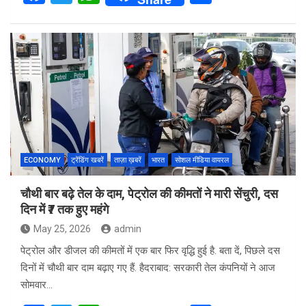
a
wi
h
h
ce
tt
at
ar
b
er
s
e
o
A
o
p
k
p
ECONOMY
ट्रेंडिंग खबरें
ताज़ा ख़बरें
भारत
सोशल मीडिया वायरल
चौथी बार बढ़े तेल के दाम, पेट्रोल की कीमतों ने मारी सेंचुरी, दस
दिन में ₹7 तक हुए महंगे
May 25, 2026
admin
पेट्रोल और डीजल की कीमतों में एक बार फिर वृद्धि हुई है. बता दें, पिछले दस
दिनों में चौथी बार दाम बढ़ाए गए हैं. हैदराबाद: सरकारी तेल कंपनियों ने आज
सोमवार…