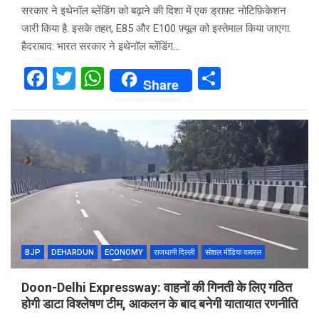
सरकार ने इथेनॉल ब्लेंडिंग को बढ़ाने की दिशा में एक ड्राफ़्ट नोटिफ़िकेशन
जारी किया है. इसके तहत, E85 और E100 फ़्यूल को इस्तेमाल किया जाएगा.
हैदराबाद: भारत सरकार ने इथेनॉल ब्लेंडिंग…
F
T
W
S
Share
a
wi
h
h
ce
tt
at
ar
b
er
s
e
o
A
o
p
k
p
BJP
DEHARDUN
ECONOMY
राजधानी दिल्ली
सोशल मीडिया वायरल
Doon-Delhi Expressway: वाहनों की गिनती के लिए गठित
होगी डाटा विश्लेषण टीम, आकलन के बाद बनेगी यातायात रणनीति