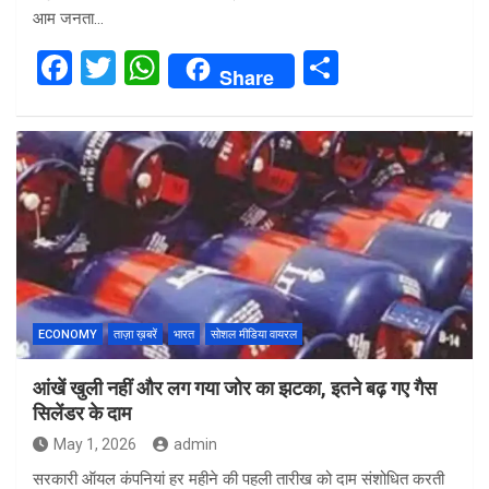
आम जनता…
F
T
W
S
Share
a
wi
h
h
ce
tt
at
ar
b
er
s
e
o
A
o
p
k
p
ECONOMY
ताज़ा ख़बरें
भारत
सोशल मीडिया वायरल
आंखें खुली नहीं और लग गया जोर का झटका, इतने बढ़ गए गैस
सिलेंडर के दाम
May 1, 2026
admin
सरकारी ऑयल कंपनियां हर महीने की पहली तारीख को दाम संशोधित करती