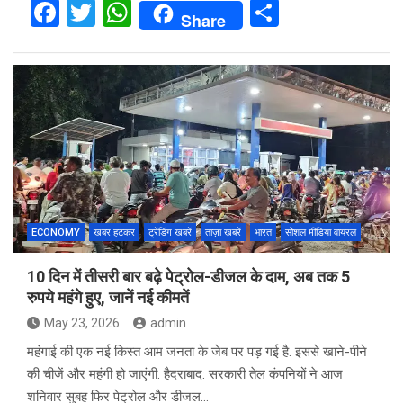
F
T
W
S
Share
a
wi
h
h
ce
tt
at
ar
b
er
s
e
o
A
o
p
k
p
ECONOMY
खबर हटकर
ट्रेंडिंग खबरें
ताज़ा ख़बरें
भारत
सोशल मीडिया वायरल
10 दिन में तीसरी बार बढ़े पेट्रोल-डीजल के दाम, अब तक 5
रुपये महंगे हुए, जानें नई कीमतें
May 23, 2026
admin
महंगाई की एक नई किस्त आम जनता के जेब पर पड़ गई है. इससे खाने-पीने
की चीजें और महंगी हो जाएंगी. हैदराबाद: सरकारी तेल कंपनियों ने आज
शनिवार सुबह फिर पेट्रोल और डीजल…