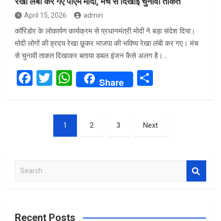
रेखा लंबी कर गए पीएम मोदी, मंच से दिखाई चुनावी ताकत
April 15, 2026
admin
कॉरिडोर के लोकार्पण कार्यक्रम से प्रधानमंत्री मोदी ने बड़ा संदेश दिया।
मोदी लोगों की ह्रदय रेखा छूकर भाजपा की भविष्य रेखा लंबी कर गए। मंच
से चुनावी ताकत दिखाकर बताया डबल इंजन कैसे अलग है।…
F
T
W
S
Share
a
wi
h
h
ce
tt
at
ar
Posts
b
er
s
e
1
2
3
Next
pagination
o
A
o
p
S
k
p
e
a
r
c
Recent Posts