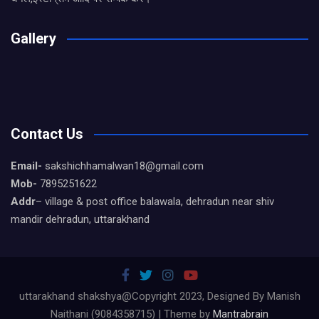
Gallery
Contact Us
Email-
sakshichhamalwan18@gmail.com
Mob-
7895251622
Addr
– village & post office balawala, dehradun near shiv
mandir dehradun, uttarakhand
uttarakhand shakshya@Copyright 2023, Designed By Manish
Naithani (9084358715) | Theme by
Mantrabrain