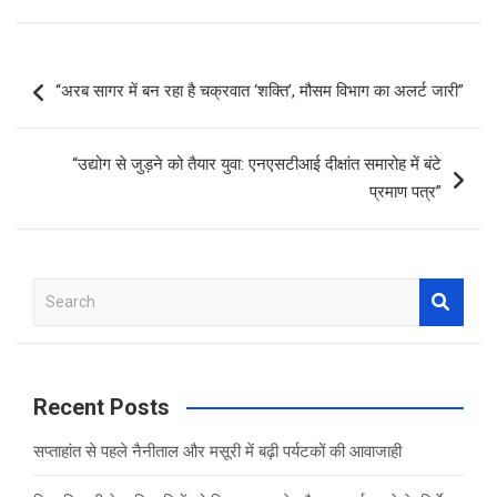
ce
tt
at
ar
b
er
s
e
Post
“अरब सागर में बन रहा है चक्रवात ‘शक्ति’, मौसम विभाग का अलर्ट जारी”
o
A
navigation
o
p
“उद्योग से जुड़ने को तैयार युवा: एनएसटीआई दीक्षांत समारोह में बंटे
k
p
प्रमाण पत्र”
S
e
a
r
c
Recent Posts
h
सप्ताहांत से पहले नैनीताल और मसूरी में बढ़ी पर्यटकों की आवाजाही