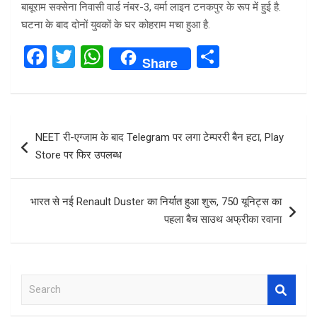
बाबूराम सक्सेना निवासी वार्ड नंबर-3, वर्मा लाइन टनकपुर के रूप में हुई है.
घटना के बाद दोनों युवकों के घर कोहराम मचा हुआ है.
F
T
W
S
Share
a
wi
h
h
ce
tt
at
ar
b
er
s
e
Post
NEET री-एग्जाम के बाद Telegram पर लगा टेम्पररी बैन हटा, Play
o
A
navigation
Store पर फिर उपलब्ध
o
p
k
p
भारत से नई Renault Duster का निर्यात हुआ शुरू, 750 यूनिट्स का
पहला बैच साउथ अफ्रीका रवाना
S
e