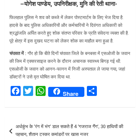
–
योगेश पाण्डेय, उपनिरीक्षक,
मुनि की रेती थाना-
फिलहाल पुलिस ने शव को कब्जे में लेकर पोस्टमार्टम के लिए भेज दिया है.
हादसे के बाद पुलिस अधिकारियों और कर्मचारियों ने दिवंगत अधिकारी को
श्रद्धांजलि अर्पित करते हुए शोक संतप्त परिवार के प्रति संवेदना व्यक्त की है.
पूरे क्षेत्र में इस दुखद घटना को लेकर शोक का माहौल बना हुआ है.
चंपावत में
:
गौर हो कि बीते दिनों चंपावत जिले के बनबसा में एसओजी के जवान
की जिम में एक्सरसाइज करने के दौरान अचानक स्वास्थ्य बिगड़ गई थी.
एसओजी के जवान को आनन-फानन में निजी अस्पताल ले जाया गया, जहां
डॉक्टरों ने उसे मृत घोषित कर दिया था.
F
T
W
S
Share
a
wi
h
h
ce
tt
at
ar
b
er
s
e
Post
अर्धकुंभ के ‘रंग में भंग’ डाल सकते हैं 4 ‘गजराज गैंग’, 30 हाथियों की
o
A
navigation
पहचान, शैतान टस्कर कमांडरों पर खास नजर