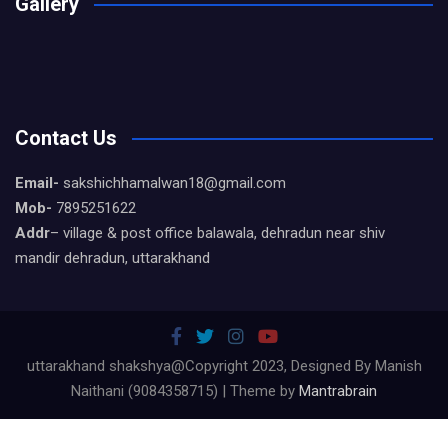
Gallery
Contact Us
Email-
sakshichhamalwan18@gmail.com
Mob-
7895251622
Addr
– village & post office balawala, dehradun near shiv
mandir dehradun, uttarakhand
uttarakhand shakshya@Copyright 2023, Designed By Manish
Naithani (9084358715) | Theme by
Mantrabrain