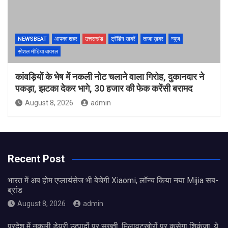
NEWSBEAT
आपका शहर
उत्तराखंड
ट्रेंडिंग खबरें
ताज़ा ख़बर
न्यूज़
सोशल मीडिया वायरल
कांवड़ियों के भेष में नकली नोट चलाने वाला गिरोह, दुकानदार ने
पकड़ा, झटका देकर भागे, 30 हजार की फेक करेंसी बरामद
August 8, 2026
admin
Recent Post
भारत में अब होम एप्लायंसेज भी बेचेगी Xiaomi, लॉन्च किया नया Mijia सब-
ब्रांड
August 8, 2026
admin
प्रदेश में नकली डेयरी उत्पादों पर सख्ती, मिलावटखोरों पर कसेगा शिकंजा, ये