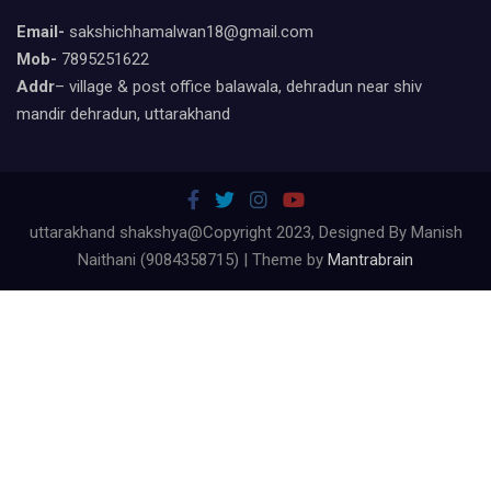
Email-
sakshichhamalwan18@gmail.com
Mob-
7895251622
Addr
– village & post office balawala, dehradun near shiv
mandir dehradun, uttarakhand
uttarakhand shakshya@Copyright 2023, Designed By Manish
Naithani (9084358715) | Theme by
Mantrabrain