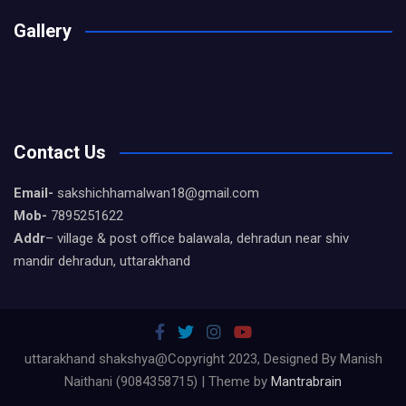
Gallery
Contact Us
Email-
sakshichhamalwan18@gmail.com
Mob-
7895251622
Addr
– village & post office balawala, dehradun near shiv
mandir dehradun, uttarakhand
uttarakhand shakshya@Copyright 2023, Designed By Manish
Naithani (9084358715) | Theme by
Mantrabrain