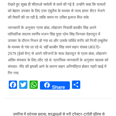
देखते हुए सुबह ही सीएमओ चमोली से वार्ता की गई है. उन्होंने कहा कि घायलों
को बेहतर उपचार के लिए एयर एंबुलेंस के माध्यम से जल्द हायर सेंटर भेजने
की तैयारी की जा रही है, ताकि समय पर उचित इलाज मिल सके.
जानकारी के अनुसार ग्राम बांक, लोहाजंग निवासी बलबीर सिंह अपने
पारिवारिक सदस्य स्वर्गीय भजन सिंह पुत्र प्रेम सिंह जिनका देहरादून में
उपचार के दौरान निधन हो गया था और उसके पार्थिव शरीर को निजी एम्बुलेंस
के माध्यम से गांव ला रहे थे. वहीं बलबीर सिंह स्वयं वाहन संख्या UK07D-
2979 (ईको वैन) से अपने परिजनों के साथ देहरादून से ग्राम बांक, लोहाजंग
अंतिम संस्कार के लिए लौट रहे थे. प्रारंभिक जानकारी के अनुसार चालक को
संभवतः नींद की झपकी आने के कारण वाहन अनियंत्रित होकर गहरी खाई में
गिर गया.
F
T
W
S
Share
a
wi
h
h
ce
tt
at
ar
b
er
s
e
Post
उमरिया में दर्दनाक हादसा, श्रद्धालुओं से भरी ट्रैक्टर-ट्रॉली पुलिया से