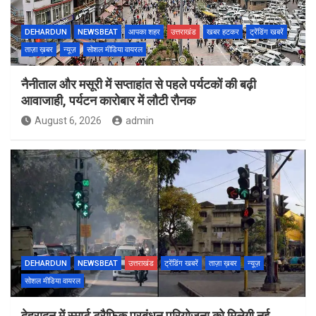
DEHARDUN
NEWSBEAT
आपका शहर
उत्तराखंड
खबर हटकर
ट्रेंडिंग खबरें
ताज़ा ख़बर
न्यूज़
सोशल मीडिया वायरल
नैनीताल और मसूरी में सप्ताहांत से पहले पर्यटकों की बढ़ी
आवाजाही, पर्यटन कारोबार में लौटी रौनक
August 6, 2026
admin
DEHARDUN
NEWSBEAT
उत्तराखंड
ट्रेंडिंग खबरें
ताज़ा ख़बर
न्यूज़
सोशल मीडिया वायरल
देहरादून में स्मार्ट ट्रैफिक प्रबंधन परियोजना को मिलेगी नई