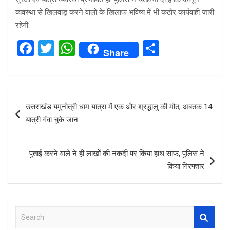
व्यवस्था से खिलवाड़ करने वालों के खिलाफ भविष्य में भी कठोर कार्यवाही जारी
रहेगी.
F
T
W
S
Share
a
wi
h
h
ce
tt
at
ar
b
er
s
e
Post
उत्तराखंड यमुनोत्री धाम यात्रा में एक और श्रद्धालु की मौत, अबतक 14
o
A
navigation
यात्री गंवा चुके जान
o
p
k
p
पुताई करने वाले ने ही लाखों की नकदी पर किया हाथ साफ, पुलिस ने
किया गिरफ्तार
S
e