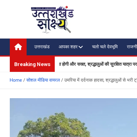
Skip
to
content
Uttarakhand Shakshya
My News Portal
उत्तराखंड
आपका शहर
चलो चले देवभूमि
राजनी
Breaking News
षा और यातायात व्यवस्था होगी और सख्त, श्रद्धालुओं की सुरक्षित यात्रा पर सरकार का विशे
Home
सोशल मीडिया वायरल
उमरिया में दर्दनाक हादसा, श्रद्धालुओं से भरी 