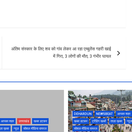
अंतिम संस्कार के लिए शव को गांव लेकर आ रहा एम्बुलेंस गहरी खाई
में गिरा, 3 लोगों की मौत, 3 गंभीर घायल
DEHARDUN
NEWSBEAT
आपका शहर
आपका शहर
उत्तराखंड
खबर हटकर
खबर हटकर
ट्रेंडिंग खबरें
ताज़ा ख़बर
न्यूज़
ज़ा ख़बर
न्यूज़
सोशल मीडिया वायरल
सोशल मीडिया वायरल