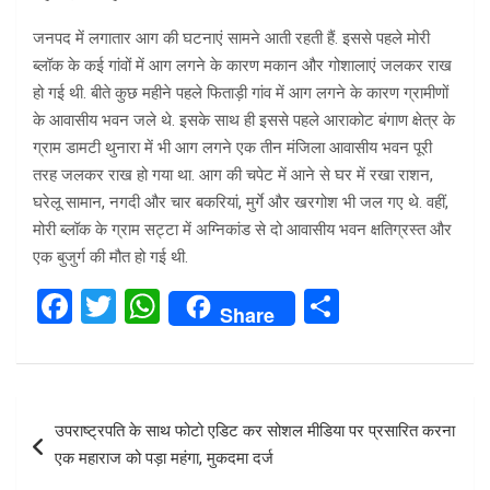
जनपद में लगातार आग की घटनाएं सामने आती रहती हैं. इससे पहले मोरी
ब्लॉक के कई गांवों में आग लगने के कारण मकान और गोशालाएं जलकर राख
हो गई थी. बीते कुछ महीने पहले फिताड़ी गांव में आग लगने के कारण ग्रामीणों
के आवासीय भवन जले थे. इसके साथ ही इससे पहले आराकोट बंगाण क्षेत्र के
ग्राम डामटी थुनारा में भी आग लगने एक तीन मंजिला आवासीय भवन पूरी
तरह जलकर राख हो गया था. आग की चपेट में आने से घर में रखा राशन,
घरेलू सामान, नगदी और चार बकरियां, मुर्गे और खरगोश भी जल गए थे. वहीं,
मोरी ब्लॉक के ग्राम सट्टा में अग्निकांड से दो आवासीय भवन क्षतिग्रस्त और
एक बुजुर्ग की मौत हो गई थी.
F
T
W
S
Share
a
wi
h
h
ce
tt
at
ar
b
er
s
e
Post
उपराष्ट्रपति के साथ फोटो एडिट कर सोशल मीडिया पर प्रसारित करना
o
A
navigation
एक महाराज को पड़ा महंगा, मुकदमा दर्ज
o
p