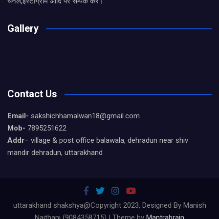
चैनल,इंस्टाग्राम आदि पर सम्पर्क करे।
Gallery
Contact Us
Email-
sakshichhamalwan18@gmail.com
Mob-
7895251622
Addr
– village & post office balawala, dehradun near shiv
mandir dehradun, uttarakhand
uttarakhand shakshya@Copyright 2023, Designed By Manish
Naithani (9084358715) | Theme by
Mantrabrain