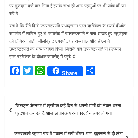
पर मुकदमा दर्ज कर लिया है.इसके साथ ही अन्य पहलुओं पर भी जांच की जा
रही है.
बता दें कि बीते दिनों उपराष्ट्रपति राधाकृष्णन एम्स ऋषिकेश के छठवें दीक्षांत
समारोह में शामिल हुए थे. समारोह में उपराष्ट्रपति ने पास आउट हुए स्टूडेंट्स
को डिग्रियां बांटी. जौलीग्रांट एयरपोर्ट पर राज्यपाल और सीएम ने
उपराष्ट्रपति का भव्य स्वागत किया. जिसके बाद उपराष्ट्रपति राधाकृष्णन
एम्स ऋषिकेश के दीक्षांत समारोह में पहुंचे थे.
F
T
W
S
Share
a
wi
h
h
ce
tt
at
ar
b
er
s
e
Post
सिडकुल पंतनगर में श्रमिक कई दिन से अपनी मांगों को लेकर धरना-
o
A
navigation
प्रदर्शन कर रहे हैं, आज अचानक धरना प्रदर्शन उग्र हो गया
o
p
k
p
उत्तरकाशी जुणगा गांव में मकान में लगी भीषण आग, झुलसने से दो लोग