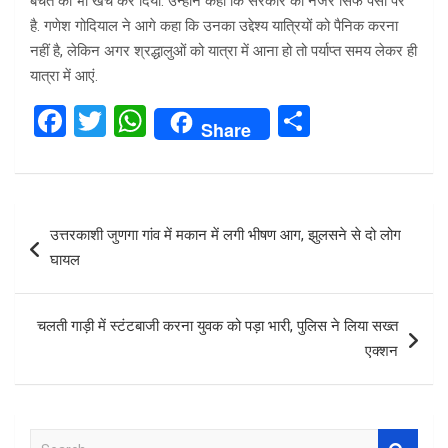
बचत को भी खर्च कर दिया. उन्होंने कहा कि सरकार की नजर सिर्फ पैसों पर
है. गणेश गोदियाल ने आगे कहा कि उनका उद्देश्य यात्रियों को पैनिक करना
नहीं है, लेकिन अगर श्रद्धालुओं को यात्रा में आना हो तो पर्याप्त समय लेकर ही
यात्रा में आएं.
F
T
W
S
Share
a
wi
h
h
ce
tt
at
ar
b
er
s
e
Post
उत्तरकाशी जुणगा गांव में मकान में लगी भीषण आग, झुलसने से दो लोग
o
A
navigation
घायल
o
p
k
p
चलती गाड़ी में स्टंटबाजी करना युवक को पड़ा भारी, पुलिस ने लिया सख्त
एक्शन
S