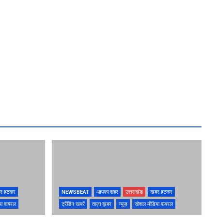
र हटकर
NEWSBEAT
आपका शहर
उत्तराखंड
खबर हटकर
या वायरल
ट्रेंडिंग खबरें
ताज़ा ख़बर
न्यूज़
सोशल मीडिया वायरल