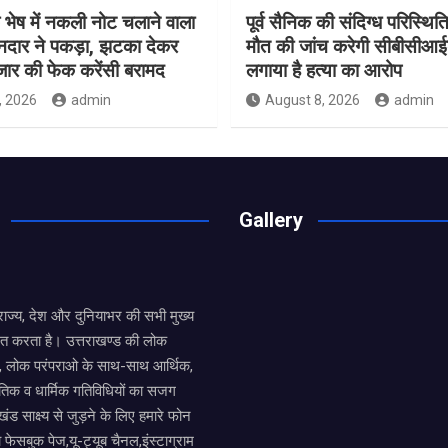
के भेष में नकली नोट चलाने वाला
पूर्व सैनिक की संदिग्ध परिस्थितिय
ानदार ने पकड़ा, झटका देकर
मौत की जांच करेगी सीबीसीआईड
जार की फेक करेंसी बरामद
लगाया है हत्या का आरोप
, 2026
admin
August 8, 2026
admin
Gallery
य राज्य, देश और दुनियाभर की सभी मुख्य
ित करता है। उत्तराखण्ड की लोक
तों, लोक परंपराओ के साथ-साथ आर्थिक,
िक व धार्मिक गतिविधियों का सजग
खंड साक्ष्य से जुड़ने के लिए हमारे फोन
ा फेसबुक पेज,यू-ट्यूब चैनल,इंस्टाग्राम