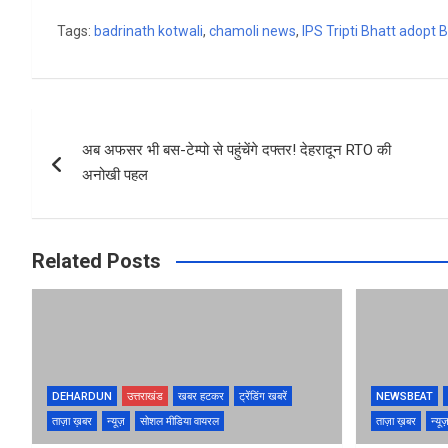
a
wi
h
h
Tags:
badrinath kotwali
,
chamoli news
,
IPS Tripti Bhatt adopt 
ce
tt
at
ar
b
er
s
e
o
A
Post
o
p
अब अफसर भी बस-टेम्पो से पहुंचेंगे दफ्तर! देहरादून RTO की
navigation
k
p
अनोखी पहल
Related Posts
DEHARDUN
उत्तराखंड
खबर हटकर
ट्रेंडिंग खबरें
NEWSBEAT
ताज़ा ख़बर
न्यूज़
सोशल मीडिया वायरल
ताज़ा ख़बर
न्यू