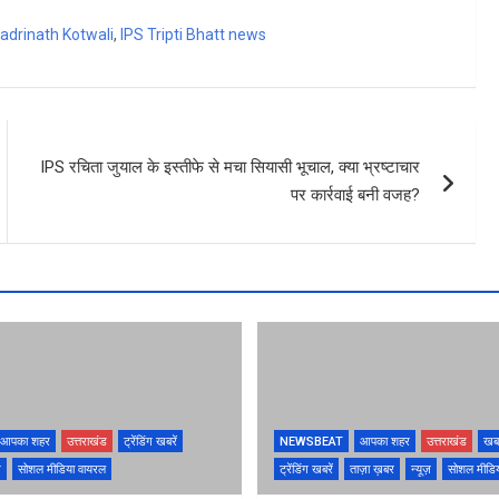
Badrinath Kotwali
,
IPS Tripti Bhatt news
IPS रचिता जुयाल के इस्तीफे से मचा सियासी भूचाल, क्या भ्रष्टाचार
पर कार्रवाई बनी वजह?
आपका शहर
उत्तराखंड
ट्रेंडिंग खबरें
NEWSBEAT
आपका शहर
उत्तराखंड
खब
ज़
सोशल मीडिया वायरल
ट्रेंडिंग खबरें
ताज़ा ख़बर
न्यूज़
सोशल मीडि