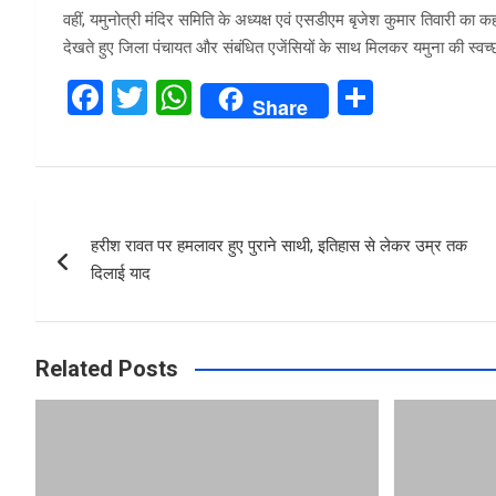
वहीं, यमुनोत्री मंदिर समिति के अध्यक्ष एवं एसडीएम बृजेश कुमार तिवारी का कह
देखते हुए जिला पंचायत और संबंधित एजेंसियों के साथ मिलकर यमुना की स्वच
F
T
W
S
Share
a
wi
h
h
ce
tt
at
ar
b
er
s
e
Post
o
A
हरीश रावत पर हमलावर हुए पुराने साथी, इतिहास से लेकर उम्र तक
navigation
o
p
दिलाई याद
k
p
Related Posts