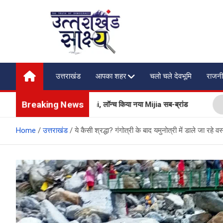
Skip
to
content
Uttarakhand Shakshya
My News Portal
उत्तराखंड
आपका शहर
चलो चले देवभूमि
राजनी
Breaking News
्लायंसेज भी बेचेगी Xiaomi, लॉन्च किया नया Mijia सब-ब्रांड
प्रदेश
Home
उत्तराखंड
ये कैसी श्रद्धा? गंगोत्री के बाद यमुनोत्री में डाले जा रहे