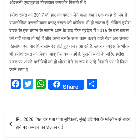
अंदरूनी एकजुटता फिलहाल कमजोर स्थिति में है.
हरीश रावत का 2017 की हार का बदला लेने वाला बयान एक तरह से अपनी
राजनीतिक प्रासंगिकता बनाए रखने की कोशिश भी हो सकता है. लेकिन हरीश
रावत के इस बयान के सामने आने के बाद फिर प्रदेश में 2016 के दल बादल
की यादें ताजा हो गई हैं और कभी उनके साथ काम करने वाले नेता अब उनके
खिलाफ एक बार फिर लामबंद होते हुए नजर आ रहे हैं. उधर कांग्रेस के भीतर
भी हरीश रावत को लेकर आक्रोश कम नहीं है, पुरानी यादों के जरिए हरीश
रावत पर अपने करीबियों को ही धोखा देने के रूप में उन्हें निशाने पर भी लिया
जाने लगा है.
F
T
W
S
Share
a
wi
h
h
ce
tt
at
ar
b
er
s
e
Post
IPL 2026: ‘यह हार पचा पाना मुश्किल’, मुंबई इंडियंस के प्लेऑफ से बाहर
o
A
navigation
होने पर कप्तान का छलका दर्द
o
p