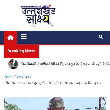
Skip
to
content
Uttarakhand Shakshya
My News Portal
Breaking News
जिलाधिकारी ने अधिकारियों को दिए मानसून के दौरान सतर्क रहने के निर्देश
Home
उत्तराखंड
हरीश रावत पर हमलावर हुए पुराने साथी, इतिहास से लेकर उम्र तक दिलाई याद