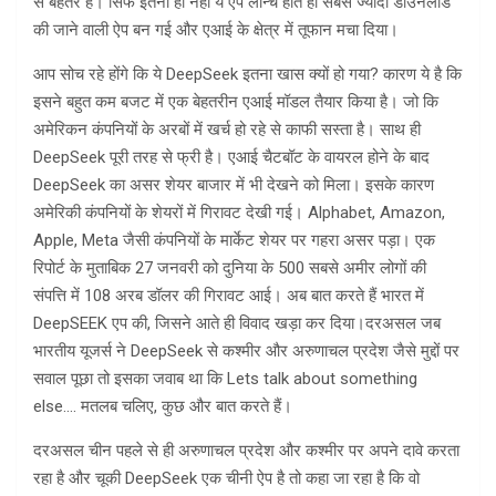
से बेहतर है। सिर्फ इतना ही नहीं ये ऐप लॉन्च होते ही सबसे ज्यादा डाउनलोड
की जाने वाली ऐप बन गई और एआई के क्षेत्र में तूफान मचा दिया।
आप सोच रहे होंगे कि ये DeepSeek इतना खास क्यों हो गया? कारण ये है कि
इसने बहुत कम बजट में एक बेहतरीन एआई मॉडल तैयार किया है। जो कि
अमेरिकन कंपनियों के अरबों में खर्च हो रहे से काफी सस्ता है। साथ ही
DeepSeek पूरी तरह से फ्री है। एआई चैटबॉट के वायरल होने के बाद
DeepSeek का असर शेयर बाजार में भी देखने को मिला। इसके कारण
अमेरिकी कंपनियों के शेयरों में गिरावट देखी गई। Alphabet, Amazon,
Apple, Meta जैसी कंपनियों के मार्केट शेयर पर गहरा असर पड़ा। एक
रिपोर्ट के मुताबिक 27 जनवरी को दुनिया के 500 सबसे अमीर लोगों की
संपत्ति में 108 अरब डॉलर की गिरावट आई। अब बात करते हैं भारत में
DeepSEEK एप की, जिसने आते ही विवाद खड़ा कर दिया।दरअसल जब
भारतीय यूजर्स ने DeepSeek से कश्मीर और अरुणाचल प्रदेश जैसे मुद्दों पर
सवाल पूछा तो इसका जवाब था कि Lets talk about something
else…. मतलब चलिए, कुछ और बात करते हैं।
दरअसल चीन पहले से ही अरुणाचल प्रदेश और कश्मीर पर अपने दावे करता
रहा है और चूकी DeepSeek एक चीनी ऐप है तो कहा जा रहा है कि वो