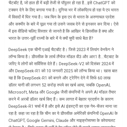
चैटबॉट है, जो हाल ही में बड़ी तेजी से पॉपुलर हो रहा है….इसे ChatGPT को
टक्कर देने के लिए बनाया गया है। दुनिया भर में लोकप्रिय हो रहा ये एप भारत
में विवादों में घिर गया है। जब चिन के इस एप से भारत के अरुणाचल प्रदेश
और कश्मीर के बारे में पूछा गया तो उसने जवाब देने से इनकार कर दिया। ऐसे
में इस वीडियो चलिए विस्तार से जानते है कि आखिर ये डिपसीक है क्या और
भारत के उत्तर-पूर्वी राज्यों के बारे में ये क्यों चुपी साधे बैठा है?
DeepSeek एक चीनी एआई चैटबॉट है। जिसे 2023 में लियांग वेनफेंग ने
लॉन्च किया है। डीपसीक के लार्च लैंग्वेज मॉडल वी3 और आर1 है….चैटबाट के
जरिए ये लोगों को सर्विसिस देते हैं। DeepSeek-V2 को दिसंबर 2024 में
और DeepSeek-R1 को 10 जनवरी 2025 को लॉन्च किया था। खास बात
यह है कि DeepSeek-R1 को बनाने और ट्रेनिंग देने में सिर्फ 60 लाख
डॉलर यानी की लगभग 52 करोड़ रुपये का खर्च आया, जबकि OpenAI,
Microsoft, Meta और Google जैसी कंपनियों ने अपने AI मॉडल तैयार
करने में अरबों डॉलर खर्च किए हैं। कम लागत में बेहतर प्रदर्शन के कारण
DeepSeek-R1 चर्चा में है और इसे AI इंडस्ट्री का एक गेम-चेंजर माना जा
रहा है. कहा जा रहा है कि चीन का ये डीपसीक अमेरिकी कंपनियों OpenAI के
ChatGPT, Google Gemini, Claude और माइक्रोसाफ्त के कोपायलट