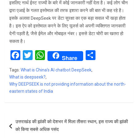
इसलिए नार्थ ईस्ट राज्यों के बारे में कोई जानकारी नहीं देता है। कई लोग चीन
द्वारा एआई के गलत इस्तेमाल की तरफ इशारा करने की बात भी कह रहे है।
इसके अलावा DeepSeek पर डेटा सुरक्षा का एक बड़ा सवाल भी खड़ा होता
है। इस ऐप को इस्तेमाल करने के लिए यूजर्स को अपनी व्यक्तिगत जानकारी
देनी पड़ती है, जैसे ईमेल और मोबाइल नंबर। इससे डेटा चोरी का खतरा हो
सकता है।
F
T
W
S
Share
a
wi
h
h
Tags:
What is China's AI chatbot DeepSeek
,
ce
tt
at
ar
What is deepseek?
,
b
er
s
e
Why DEEPSEEK is not providing information about the north-
eastern states of India
o
A
o
p
k
p
Post
उत्तराखंड की झांकी को देशभर में मिला तीसरा स्थान, इस राज्य की झांकी
navigation
को किया सबसे अधिक पसंद