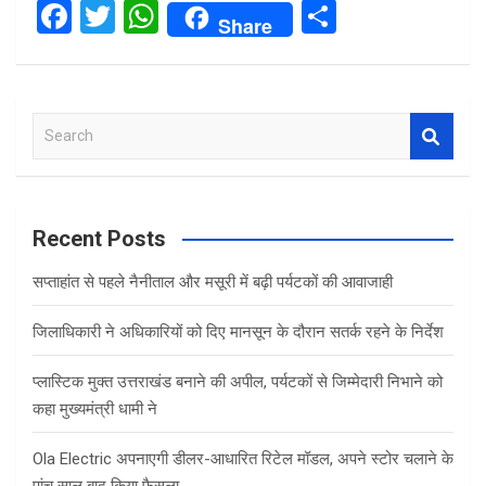
F
T
W
S
Share
a
wi
h
h
ce
tt
at
ar
b
er
s
e
S
o
A
e
o
p
a
r
k
p
c
Recent Posts
h
सप्ताहांत से पहले नैनीताल और मसूरी में बढ़ी पर्यटकों की आवाजाही
जिलाधिकारी ने अधिकारियों को दिए मानसून के दौरान सतर्क रहने के निर्देश
प्लास्टिक मुक्त उत्तराखंड बनाने की अपील, पर्यटकों से जिम्मेदारी निभाने को
कहा मुख्यमंत्री धामी ने
Ola Electric अपनाएगी डीलर-आधारित रिटेल मॉडल, अपने स्टोर चलाने के