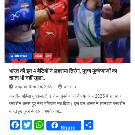
ce
tt
at
ar
b
er
s
e
o
A
o
p
k
p
WORLDWIDE
इंडिया
खेल
भारत की इन 4 बेटियों ने लहराया तिरंगा, पुरुष मुक्केबाजों का
खाता भी नहीं खुला..
September 18, 2025
admin
भारतीय महिला मुक्केबाज़ों ने विश्व मुक्केबाजी चैंपियनशिप 2025 में शानदार
प्रदर्शन करते हुए नया इतिहास रच दिया। इस बार भारत ने शानदार प्रदर्शन
करते हुए कुल 4 पदक अपने नाम…
F
T
W
S
Share
a
wi
h
h