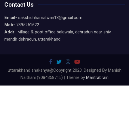
Contact Us
Email-
sakshichhamalwan18@gmail.com
Mob-
7895251622
Addr
– village & post office balawala, dehradun near shiv
mandir dehradun, uttarakhand
uttarakhand shakshya@Copyright 2023, Designed By Manish
Naithani (9084358715) | Theme by
Mantrabrain