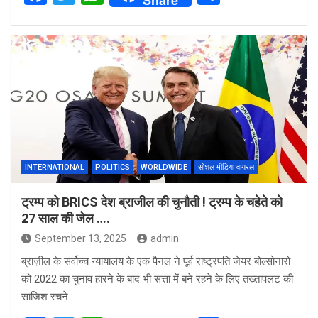
a
wi
h
h
ce
tt
at
ar
b
er
s
e
o
A
o
p
k
p
INTERNATIONAL
POLITICS
WORLDWIDE
सोशल मीडिया वायरल
ट्रम्प को BRICS देश ब्राजील की चुनौती ! ट्रम्प के चहेते को
27 साल की जेल ….
September 13, 2025
admin
ब्राज़ील के सर्वोच्च न्यायालय के एक पैनल ने पूर्व राष्ट्रपति जेयर बोल्सोनारो
को 2022 का चुनाव हारने के बाद भी सत्ता में बने रहने के लिए तख्तापलट की
साजिश रचने…