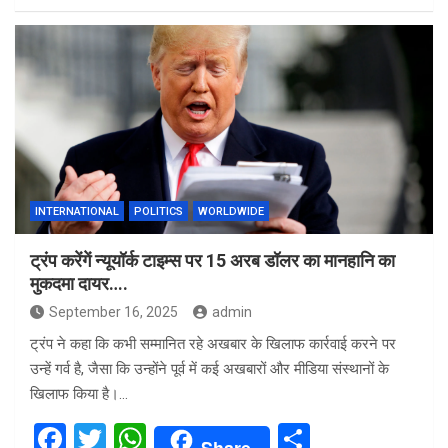
ce
tt
at
ar
b
er
s
e
o
A
o
p
k
p
INTERNATIONAL
POLITICS
WORLDWIDE
ट्रंप करेंगें न्यूयॉर्क टाइम्स पर 15 अरब डॉलर का मानहानि का
मुकदमा दायर….
September 16, 2025
admin
ट्रंप ने कहा कि कभी सम्मानित रहे अखबार के खिलाफ कार्रवाई करने पर
उन्हें गर्व है, जैसा कि उन्होंने पूर्व में कई अखबारों और मीडिया संस्थानों के
खिलाफ किया है।…
F
T
W
S
Share