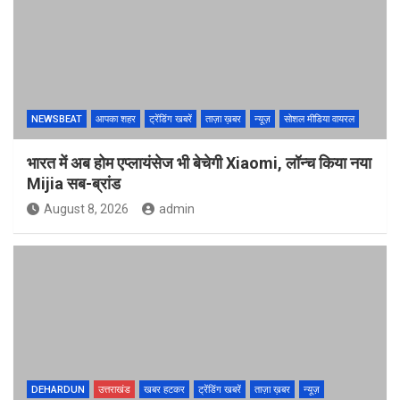
NEWSBEAT
आपका शहर
ट्रेंडिंग खबरें
ताज़ा ख़बर
न्यूज़
सोशल मीडिया वायरल
भारत में अब होम एप्लायंसेज भी बेचेगी Xiaomi, लॉन्च किया नया
Mijia सब-ब्रांड
August 8, 2026
admin
DEHARDUN
उत्तराखंड
खबर हटकर
ट्रेंडिंग खबरें
ताज़ा ख़बर
न्यूज़