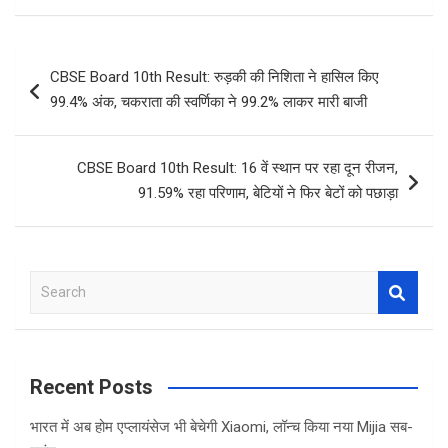
ce
tt
at
ar
b
er
s
e
Post
CBSE Board 10th Result: रुड़की की निशिता ने हासिल किए
o
A
navigation
99.4% अंक, चकराता की स्वर्णिका ने 99.2% लाकर मारी बाजी
o
p
k
p
CBSE Board 10th Result: 16 वें स्थान पर रहा दून रीजन,
91.59% रहा परिणाम, बेटियों ने फिर बेटों को पछाड़ा
S
e
a
r
c
Recent Posts
h
भारत में अब होम एप्लायंसेज भी बेचेगी Xiaomi, लॉन्च किया नया Mijia सब-