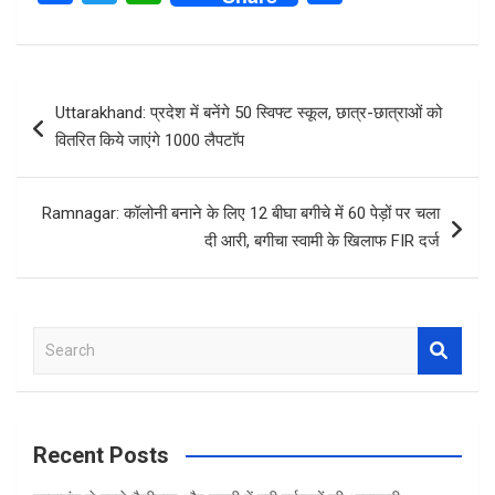
a
wi
h
h
ce
tt
at
ar
b
er
s
e
Post
Uttarakhand: प्रदेश में बनेंगे 50 स्विफ्ट स्कूल, छात्र-छात्राओं को
o
A
navigation
वितरित किये जाएंगे 1000 लैपटाॅप
o
p
k
p
Ramnagar: कॉलोनी बनाने के लिए 12 बीघा बगीचे में 60 पेड़ों पर चला
दी आरी, बगीचा स्वामी के खिलाफ FIR दर्ज
S
e
a
r
c
Recent Posts
h