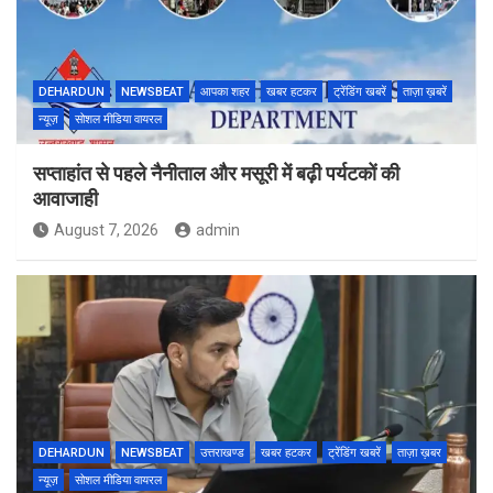
DEHARDUN
NEWSBEAT
आपका शहर
खबर हटकर
ट्रेंडिंग खबरें
ताज़ा ख़बरें
न्यूज़
सोशल मीडिया वायरल
सप्ताहांत से पहले नैनीताल और मसूरी में बढ़ी पर्यटकों की
आवाजाही
August 7, 2026
admin
DEHARDUN
NEWSBEAT
उत्तराखण्ड
खबर हटकर
ट्रेंडिंग खबरें
ताज़ा ख़बर
न्यूज़
सोशल मीडिया वायरल