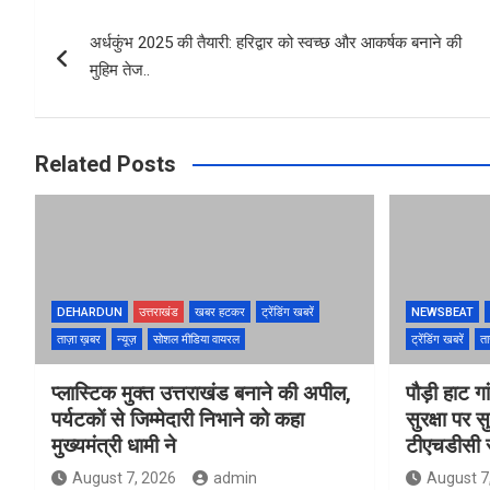
b
er
s
e
Post
o
A
अर्धकुंभ 2025 की तैयारी: हरिद्वार को स्वच्छ और आकर्षक बनाने की
navigation
o
p
मुहिम तेज..
k
p
Related Posts
DEHARDUN
उत्तराखंड
खबर हटकर
ट्रेंडिंग खबरें
NEWSBEAT
ताज़ा ख़बर
न्यूज़
सोशल मीडिया वायरल
ट्रेंडिंग खबरें
ता
प्लास्टिक मुक्त उत्तराखंड बनाने की अपील,
पौड़ी हाट गा
पर्यटकों से जिम्मेदारी निभाने को कहा
सुरक्षा पर स
मुख्यमंत्री धामी ने
टीएचडीसी स
August 7, 2026
admin
August 7