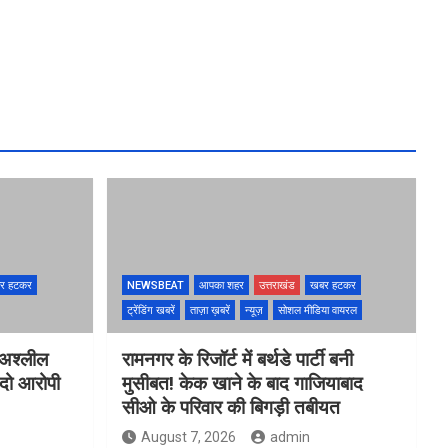
र हटकर
NEWSBEAT
आपका शहर
उत्तराखंड
खबर हटकर
ट्रेंडिंग खबरें
ताज़ा ख़बरें
न्यूज़
सोशल मीडिया वायरल
 अश्लील
रामनगर के रिजॉर्ट में बर्थडे पार्टी बनी
 दो आरोपी
मुसीबत! केक खाने के बाद गाजियाबाद
सीओ के परिवार की बिगड़ी तबीयत
August 7, 2026
admin