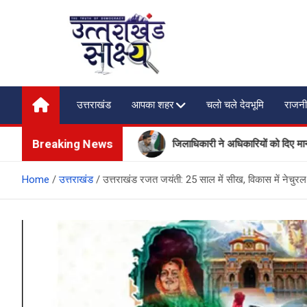
Skip
to
content
Uttarakhand Shakshya
My News Portal
उत्तराखंड
आपका शहर
चलो चले देवभूमि
राजनी
Breaking News
कों की आवाजाही
जिलाधिकारी ने अधिकारियों को दिए मानसून के दौरान सत
Home
उत्तराखंड
उत्तराखंड रजत जयंती: 25 साल में सीख, विकास में नेचुरल