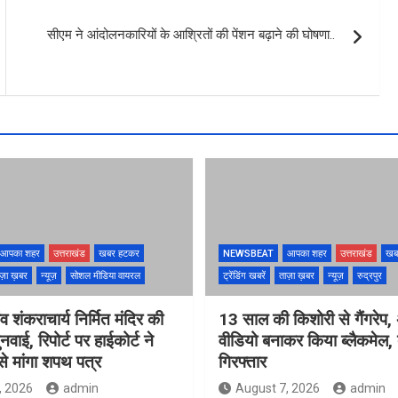
सीएम ने आंदोलनकारियों के आश्रितों की पेंशन बढ़ाने की घोषणा..
आपका शहर
उत्तराखंड
खबर हटकर
NEWSBEAT
आपका शहर
उत्तराखंड
खब
ज़ा ख़बर
न्यूज़
सोशल मीडिया वायरल
ट्रेंडिंग खबरें
ताज़ा ख़बर
न्यूज़
रुद्रपुर
ंव शंकराचार्य निर्मित मंदिर की
13 साल की किशोरी से गैंगरेप,
ुनवाई, रिपोर्ट पर हाईकोर्ट ने
वीडियो बनाकर किया ब्लैकमेल,
े मांगा शपथ पत्र
गिरफ्तार
, 2026
admin
August 7, 2026
admin