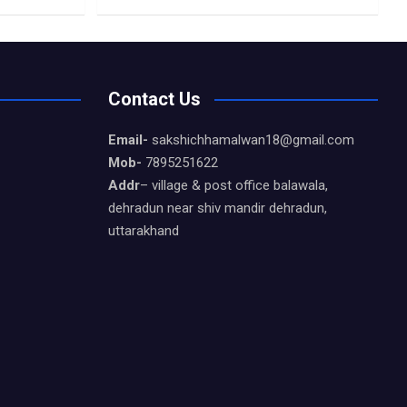
Contact Us
Email-
sakshichhamalwan18@gmail.com
Mob-
7895251622
Addr
– village & post office balawala,
dehradun near shiv mandir dehradun,
uttarakhand