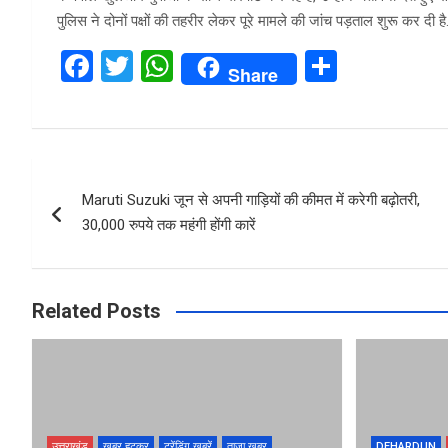
पुलिस ने दोनों पक्षों की तहरीर लेकर पूरे मामले की जांच पड़ताल शुरू कर दी है
F
T
W
S
Share
a
wi
h
h
ce
tt
at
ar
b
er
s
e
Post
o
A
Maruti Suzuki जून से अपनी गाड़ियों की कीमत में करेगी बढ़ोतरी,
navigation
o
p
30,000 रुपये तक महंगी होंगी कारें
k
p
Related Posts
उत्तराखंड
खबर हटकर
ट्रेंडिंग खबरें
ताज़ा ख़बर
DEHARDUN