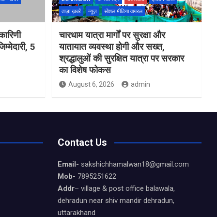
ताज़ा ख़बरें
न्यूज़
सोशल मीडिया वायरल
यकारिणी
चारधाम यात्रा मार्गों पर सुरक्षा और
म्मेदारी, 5
यातायात व्यवस्था होगी और सख्त,
श्रद्धालुओं की सुरक्षित यात्रा पर सरकार
का विशेष फोकस
August 6, 2026
admin
Contact Us
Email-
sakshichhamalwan18@gmail.com
Mob-
7895251622
Addr
– village & post office balawala,
dehradun near shiv mandir dehradun,
uttarakhand