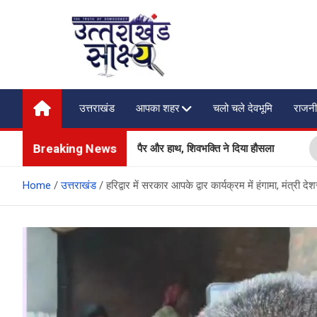
Skip
to
content
Uttarakhand Shakshya
My News Portal
उत्तराखंड
आपका शहर
चलो चले देवभूमि
राजनी
Breaking News
 भी, हादसे में गंवाया पैर और हाथ, शिवभक्ति ने दिया हौसला
कानूनी
Home
उत्तराखंड
हरिद्वार में सरकार आपके द्वार कार्यक्रम में हंगामा, मंत्री 