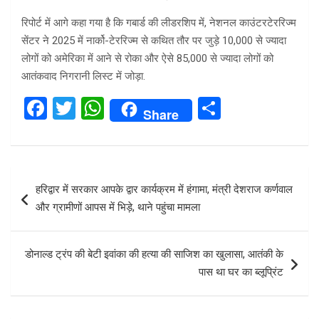
रिपोर्ट में आगे कहा गया है कि गबार्ड की लीडरशिप में, नेशनल काउंटरटेररिज्म
सेंटर ने 2025 में नार्को-टेररिज्म से कथित तौर पर जुड़े 10,000 से ज्यादा
लोगों को अमेरिका में आने से रोका और ऐसे 85,000 से ज्यादा लोगों को
आतंकवाद निगरानी लिस्ट में जोड़ा.
F
T
W
S
Share
a
wi
h
h
ce
tt
at
ar
b
er
s
e
Post
हरिद्वार में सरकार आपके द्वार कार्यक्रम में हंगामा, मंत्री देशराज कर्णवाल
o
A
navigation
और ग्रामीणों आपस में भिड़े, थाने पहुंचा मामला
o
p
k
p
डोनाल्ड ट्रंप की बेटी इवांका की हत्या की साजिश का खुलासा, आतंकी के
पास था घर का ब्लूप्रिंट