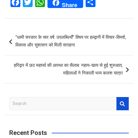
F
T
W
S
Share
a
wi
h
h
ce
tt
at
ar
b
er
s
e
Post
“धामी सरकार के चार वर्ष: उपलब्धियाँ” विषय पर हल्द्वानी में विचार-विमर्श,
o
A
navigation
विकास और सुशासन को मिली सराहना
o
p
k
p
हरिद्वार में छठ महापर्व की आस्था का सैलाब: नहाय-खाय से हुई शुरुआत,
महिलाओं ने निकाली भव्य कलश यात्रा
S
e
a
r
c
Recent Posts