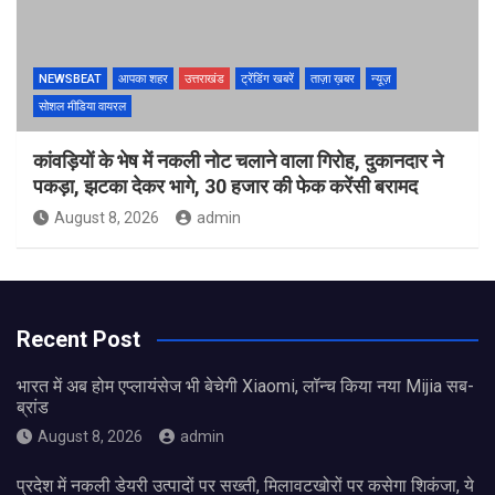
NEWSBEAT
आपका शहर
उत्तराखंड
ट्रेंडिंग खबरें
ताज़ा ख़बर
न्यूज़
सोशल मीडिया वायरल
कांवड़ियों के भेष में नकली नोट चलाने वाला गिरोह, दुकानदार ने
पकड़ा, झटका देकर भागे, 30 हजार की फेक करेंसी बरामद
August 8, 2026
admin
Recent Post
भारत में अब होम एप्लायंसेज भी बेचेगी Xiaomi, लॉन्च किया नया Mijia सब-
ब्रांड
August 8, 2026
admin
प्रदेश में नकली डेयरी उत्पादों पर सख्ती, मिलावटखोरों पर कसेगा शिकंजा, ये