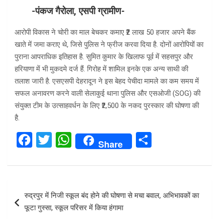
-पंकज गैरोला, एसपी ग्रामीण-
आरोपी विकास ने चोरी का माल बेचकर कमाए ₹2 लाख 50 हजार अपने बैंक
खाते में जमा कराए थे, जिसे पुलिस ने फ्रीज करवा दिया है.​ दोनों आरोपियों का
पुराना आपराधिक इतिहास है. सुमित कुमार के खिलाफ पूर्व में सहसपुर और
हरियाणा में भी मुकदमे दर्ज हैं. गिरोह में शामिल इनके एक अन्य साथी की
तलाश जारी है. एसएसपी देहरादून ने इस बेहद पेचीदा मामले का कम समय में
सफल अनावरण करने वाली सेलाकुई थाना पुलिस और एसओजी (SOG) की
संयुक्त टीम के उत्साहवर्धन के लिए ₹2,500 के नकद पुरस्कार की घोषणा की
है.
F
T
W
S
Share
a
wi
h
h
ce
tt
at
ar
b
er
s
e
Post
रुद्रपुर में निजी स्कूल बंद होने की घोषणा से मचा बवाल, अभिभावकों का
o
A
navigation
फूटा गुस्सा, स्कूल परिसर में किया हंगामा
o
p