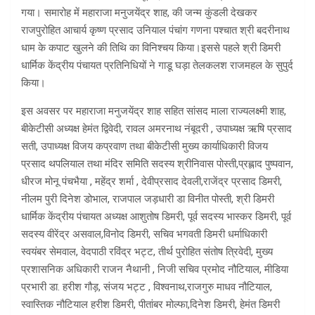
गया। समारोह में महाराजा मनुजयेंद्र शाह, की जन्म कुंडली देखकर
राजपुरोहित आचार्य कृष्ण प्रसाद उनियाल पंचांग गणना पश्चात श्री बदरीनाथ
धाम के कपाट खुलने की तिथि का विनिश्चय किया।इससे पहले श्री डिमरी
धार्मिक केंद्रीय पंचायत प्रतिनिधियों ने गाडू घड़ा तेलकलश राजमहल के सुपुर्द
किया।
इस अवसर पर महाराजा मनुजयेंद्र शाह सहित सांसद माला राज्यलक्ष्मी शाह,
बीकेटीसी अध्यक्ष हेमंत द्विवेदी, रावल अमरनाथ नंबूदरी , उपाध्यक्ष ऋषि प्रसाद
सती, उपाध्यक्ष विजय कप्रवाण तथा बीकेटीसी मुख्य कार्याधिकारी विजय
प्रसाद थपलियाल तथा मंदिर समिति सदस्य श्रीनिवास पोस्ती,प्रह्लाद पुष्पवान,
धीरज मोनू पंचभैया , महेंद्र शर्मा , देवीप्रसाद देवली,राजेंद्र प्रसाद डिमरी,
नीलम पुरी दिनेश डोभाल, राजपाल जड़धारी डा विनीत पोस्ती, श्री डिमरी
धार्मिक केंद्रीय पंचायत अध्यक्ष आशुतोष डिमरी, पूर्व सदस्य भास्कर डिमरी, पूर्व
सदस्य वीरेंद्र असवाल,विनोद डिमरी, सचिव भगवती डिमरी धर्माधिकारी
स्वयंबर सेमवाल, वेदपाठी रविंद्र भट्ट, तीर्थ पुरोहित संतोष त्रिवेदी, मुख्य
प्रशासनिक अधिकारी राजन नैथानी , निजी सचिव प्रमोद नौटियाल, मीडिया
प्रभारी डा. हरीश गौड़, संजय भट्ट , विश्वनाथ,राजगुरु माधव नौटियाल,
स्वास्तिक नौटियाल हरीश डिमरी, पीतांबर मोल्फा,दिनेश डिमरी, हेमंत डिमरी