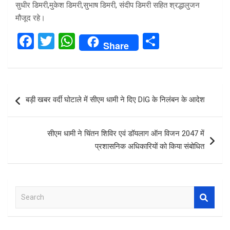
सुधीर डिमरी,मुकेश डिमरी,सुभाष डिमरी, संदीप डिमरी सहित श्रद्धालुजन
मौजूद रहे।
F
T
W
S
Share
a
wi
h
h
ce
tt
at
ar
b
er
s
e
Post
बड़ी खबर वर्दी घोटाले में सीएम धामी ने दिए DIG के निलंबन के आदेश
o
A
navigation
o
p
सीएम धामी ने चिंतन शिविर एवं डॉयलाग ऑन विजन 2047 में
k
p
प्रशासनिक अधिकारियों को किया संबोधित
S
e
a