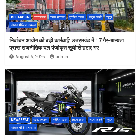
DEHARDUN
उत्तराखंड
खबर हटकर
ट्रेंडिंग खबरें
ताज़ा ख़बरें
न्यूज़
सोशल मीडिया वायरल
निर्वाचन आयोग की बड़ी कार्रवाई: उत्तराखंड में 17 गैर-मान्यता
प्राप्त राजनीतिक दल पंजीकृत सूची से हटाए गए
August 5, 2026
admin
NEWSBEAT
खबर हटकर
ट्रेंडिंग खबरें
ताज़ा ख़बर
ताज़ा ख़बरें
न्यूज़
सोशल मीडिया वायरल