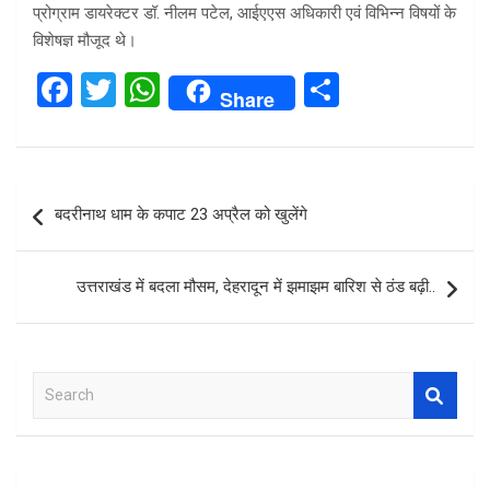
प्रोग्राम डायरेक्टर डॉ. नीलम पटेल, आईएएस अधिकारी एवं विभिन्न विषयों के
विशेषज्ञ मौजूद थे।
F
T
W
S
Share
a
wi
h
h
ce
tt
at
ar
b
er
s
e
Post
बदरीनाथ धाम के कपाट 23 अप्रैल को खुलेंगे
o
A
navigation
o
p
उत्तराखंड में बदला मौसम, देहरादून में झमाझम बारिश से ठंड बढ़ी..
k
p
S
e
a
r