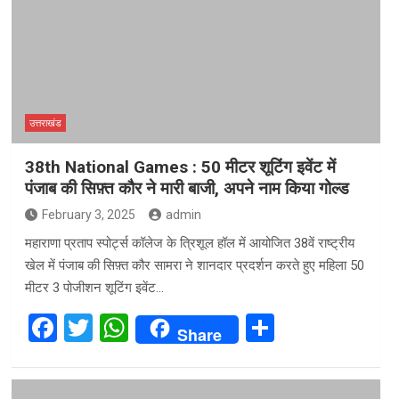
o
A
o
p
k
p
उत्तराखंड
38th National Games : 50 मीटर शूटिंग इवेंट में
पंजाब की सिफ़्त कौर ने मारी बाजी, अपने नाम किया गोल्ड
February 3, 2025
admin
महाराणा प्रताप स्पोर्ट्स कॉलेज के त्रिशूल हॉल में आयोजित 38वें राष्ट्रीय
खेल में पंजाब की सिफ़्त कौर सामरा ने शानदार प्रदर्शन करते हुए महिला 50
मीटर 3 पोजीशन शूटिंग इवेंट…
F
T
W
S
Share
a
wi
h
h
ce
tt
at
ar