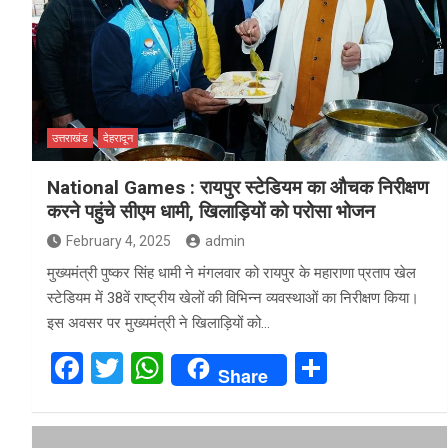
o
A
o
p
k
p
उत्तराखंड
देहरादून
National Games : रायपुर स्टेडियम का औचक निरीक्षण
करने पहुंचे सीएम धामी, खिलाड़ियों को परोसा भोजन
February 4, 2025
admin
मुख्यमंत्री पुष्कर सिंह धामी ने मंगलवार को रायपुर के महाराणा प्रताप खेल
स्टेडियम में 38वें राष्ट्रीय खेलों की विभिन्न व्यवस्थाओं का निरीक्षण किया।
इस अवसर पर मुख्यमंत्री ने खिलाड़ियों को…
F
T
W
S
Share
a
wi
h
h
ce
tt
at
ar