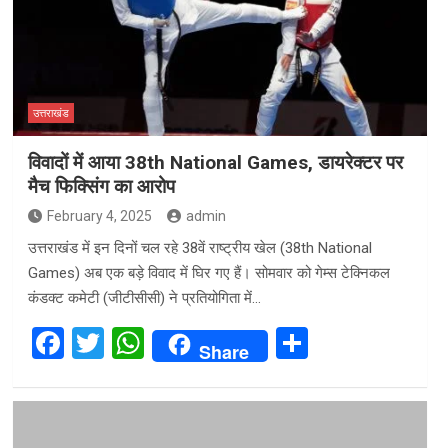
उत्तराखंड
विवादों में आया 38th National Games, डायरेक्टर पर
मैच फिक्सिंग का आरोप
February 4, 2025
admin
उत्तराखंड में इन दिनों चल रहे 38वें राष्ट्रीय खेल (38th National
Games) अब एक बड़े विवाद में घिर गए हैं। सोमवार को गेम्स टेक्निकल
कंडक्ट कमेटी (जीटीसीसी) ने प्रतियोगिता में…
F
T
W
S
Share
a
wi
h
h
ce
tt
at
ar
b
er
s
e