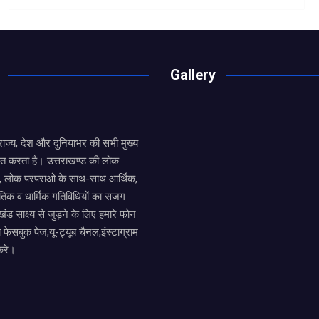
a
wi
h
h
ce
tt
at
ar
b
er
s
e
o
A
Gallery
o
p
k
p
य राज्य, देश और दुनियाभर की सभी मुख्य
ित करता है। उत्तराखण्ड की लोक
तों, लोक परंपराओ के साथ-साथ आर्थिक,
िक व धार्मिक गतिविधियों का सजग
खंड साक्ष्य से जुड़ने के लिए हमारे फोन
ा फेसबुक पेज,यू-ट्यूब चैनल,इंस्टाग्राम
करे।