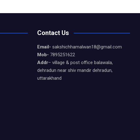
Contact Us
Email-
sakshichhamalwan18@gmail.com
Mob-
7895251622
Addr
– village & post office balawala,
dehradun near shiv mandir dehradun,
uttarakhand