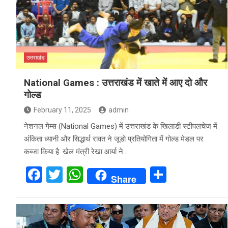
उत्तराखंड
National Games : उत्तराखंड में खाते में आए दो और
गोल्ड
February 11, 2025
admin
नेशनल गेम्स (National Games) में उत्तराखंड के खिलाडी स्टीपलचेज में
अंकिता ध्यानी और सिद्धार्थ रावत ने जूडो प्रतियोगिता में गोल्ड मेडल पर
कब्जा किया है. खेल मंत्री रेखा आर्या ने…
F
T
W
S
Share
a
wi
h
h
ce
tt
at
ar
b
er
s
e