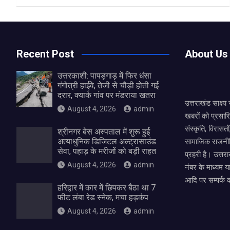
a
wi
h
h
ce
tt
at
ar
b
er
s
e
o
A
Recent Post
About Us
o
p
उत्तरकाशी: पापड़गाड़ में फिर धंसा
k
p
गंगोत्री हाईवे, तेजी से चौड़ी होती गई
दरार, क्यार्क गांव पर मंडराया खतरा
उत्तराखंड साक्ष्
August 4, 2026
admin
खबरों को प्रसार
संस्कृति, विरास
श्रीनगर बेस अस्पताल में शुरू हुई
अत्याधुनिक डिजिटल अल्ट्रासाउंड
सामाजिक राजनीत
सेवा, पहाड़ के मरीजों को बड़ी राहत
प्रहरी है। उत्तरा
August 4, 2026
admin
नंबर के माध्यम य
आदि पर सम्पर्क 
हरिद्वार में कार में छिपकर बैठा था 7
फीट लंबा रेड स्नेक, मचा हड़कंप
August 4, 2026
admin