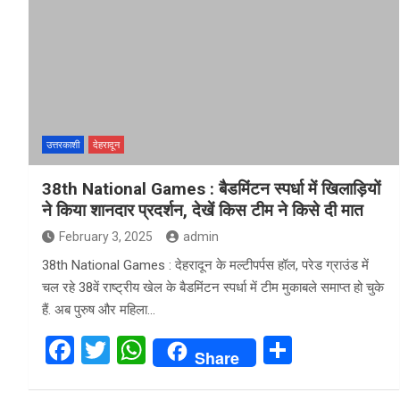
b
er
s
e
o
A
o
p
k
p
उत्तरकाशी
देहरादून
38th National Games : बैडमिंटन स्पर्धा में खिलाड़ियों
ने किया शानदार प्रदर्शन, देखें किस टीम ने किसे दी मात
February 3, 2025
admin
38th National Games : देहरादून के मल्टीपर्पस हॉल, परेड ग्राउंड में
चल रहे 38वें राष्ट्रीय खेल के बैडमिंटन स्पर्धा में टीम मुकाबले समाप्त हो चुके
हैं. अब पुरुष और महिला…
F
T
W
S
Share
a
wi
h
h