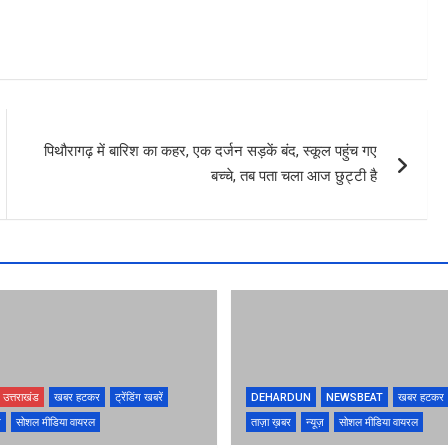
पिथौरागढ़ में बारिश का कहर, एक दर्जन सड़कें बंद, स्कूल पहुंच गए
बच्चे, तब पता चला आज छुट्टी है
उत्तराखंड
खबर हटकर
ट्रेंडिंग खबरें
DEHARDUN
NEWSBEAT
खबर हटकर
ज़
सोशल मीडिया वायरल
ताज़ा ख़बर
न्यूज़
सोशल मीडिया वायरल