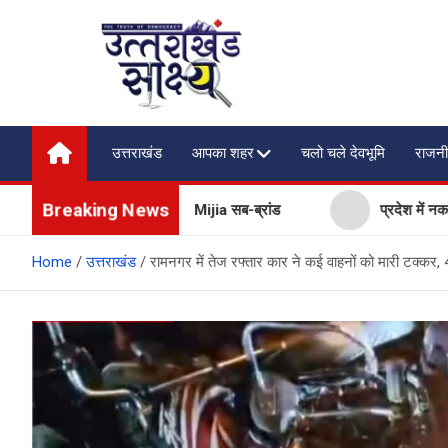
Skip
to
content
Uttarakhand Shakshya
My News Portal
उत्तराखंड
आपका शहर
चलो चले देवभूमि
राजनी
Breaking News
Xiaomi, लॉन्च किया नया Mijia सब-ब्रांड
प्रदेश में नकली डेयरी उत्
Home
उत्तराखंड
रामनगर में तेज रफ्तार कार ने कई वाहनों को मारी टक्कर, 