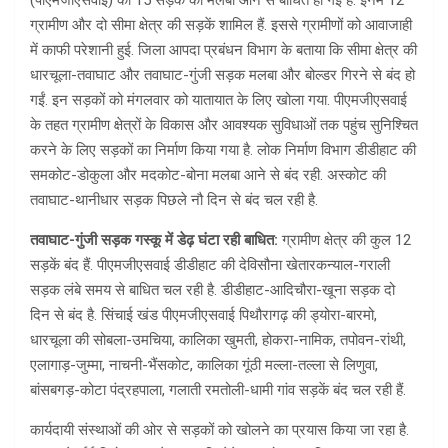
ग्रामीण और दो सीमा क्षेत्र की सड़कें शामिल हैं. इससे ग्रामीणों को आवाजाही
में काफी परेशानी हुई. जिला आपदा प्रबंधन विभाग के बताया कि सीमा क्षेत्र की
धारचूला-तवाघाट और तवाघाट-गुंजी सड़क मलबा और बोल्डर गिरने से बंद हो
गईं. इन सड़कों को मंगलवार को यातायात के लिए खोला गया. पीएमजीएसवाई
के तहत ग्रामीण क्षेत्रों के विकास और आवश्यक सुविधाओं तक पहुंच सुनिश्चित
करने के लिए सड़कों का निर्माण किया गया है. लोक निर्माण विभाग डीडीहाट की
समकोट-डोकुला और मदकोट-बोना मलबा आने से बंद रही. अस्कोट की
तवाघाट-थानीधार सड़क पिछले नौ दिन से बंद चल रही है.
तवाघाट-गुंजी सड़क गस्कू में डेढ़ घंटा रही बाधित:
ग्रामीण क्षेत्र की कुल 12
सड़कें बंद हैं. पीएमजीएसवाई डीडीहाट की देविसौना खेतारकन्याल-गराली
सड़क लंबे समय से बाधित चल रही है. डीडीहाट-आदिचौरा-खूना सड़क दो
दिन से बंद है. सिंचाई खंड पीएमजीएसवाई पिथौरागढ़ की ड्योरा-बारमो,
धारचूला की सोबला-उमचिया, कालिका खुमती, होकरा-नामिक, तपोवन-रांथी,
एलागाड़-जुम्मा, नाचनी-भैंसकोट, कालिका गूंठी मल्ला-तल्ला से लिणुवा,
बांसबगड़-कोटा पंद्रहपाला, गलाती रमतोली-धामी गांव सड़कें बंद चल रही हैं.
कार्यदायी संस्थाओं की ओर से सड़कों को खोलने का प्रयास किया जा रहा है.