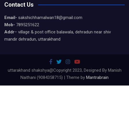
Contact Us
Email-
sakshichhamalwan18@gmail.com
Mob-
7895251622
Addr
– village & post office balawala, dehradun near shiv
mandir dehradun, uttarakhand
uttarakhand shakshya@Copyright 2023, Designed By Manish
Naithani (9084358715) | Theme by
Mantrabrain