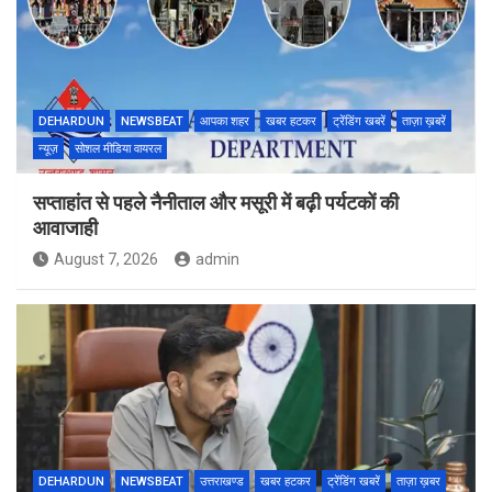
DEHARDUN
NEWSBEAT
आपका शहर
खबर हटकर
ट्रेंडिंग खबरें
ताज़ा ख़बरें
न्यूज़
सोशल मीडिया वायरल
सप्ताहांत से पहले नैनीताल और मसूरी में बढ़ी पर्यटकों की
आवाजाही
August 7, 2026
admin
DEHARDUN
NEWSBEAT
उत्तराखण्ड
खबर हटकर
ट्रेंडिंग खबरें
ताज़ा ख़बर