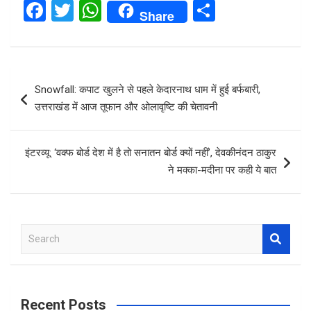
F
T
W
S
Share
a
wi
h
h
ce
tt
at
ar
b
er
s
e
Post
Snowfall: कपाट खुलने से पहले केदारनाथ धाम में हुई बर्फबारी,
o
A
navigation
उत्तराखंड में आज तूफान और ओलावृष्टि की चेतावनी
o
p
k
p
इंटरव्यू: ‘वक्फ बोर्ड देश में है तो सनातन बोर्ड क्यों नहीं’, देवकीनंदन ठाकुर
ने मक्का-मदीना पर कही ये बात
S
e
a
r
c
Recent Posts