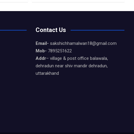
Contact Us
Email-
sakshichhamalwan18@gmail.com
Mob-
7895251622
Addr
– village & post office balawala,
dehradun near shiv mandir dehradun,
uttarakhand