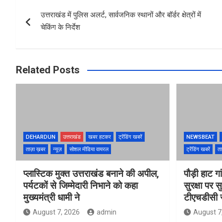
Post
o
A
उत्तराखंड में पुलिस अलर्ट, सार्वजनिक स्थानों और बॉर्डर क्षेत्रों में
navigation
o
p
चेकिंग के निर्देश
k
p
Related Posts
DEHARDUN
उत्तराखंड
खबर हटकर
ट्रेंडिंग खबरें
NEWSBEAT
ताज़ा ख़बर
न्यूज़
सोशल मीडिया वायरल
ट्रेंडिंग खबरें
ता
प्लास्टिक मुक्त उत्तराखंड बनाने की अपील,
पौड़ी हाट गा
पर्यटकों से जिम्मेदारी निभाने को कहा
सुरक्षा पर स
मुख्यमंत्री धामी ने
टीएचडीसी स
August 7, 2026
admin
August 7