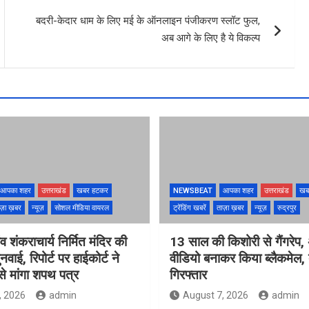
बदरी-केदार धाम के लिए मई के ऑनलाइन पंजीकरण स्लॉट फुल,
अब आगे के लिए है ये विकल्प
आपका शहर
उत्तराखंड
खबर हटकर
NEWSBEAT
आपका शहर
उत्तराखंड
खब
ज़ा ख़बर
न्यूज़
सोशल मीडिया वायरल
ट्रेंडिंग खबरें
ताज़ा ख़बर
न्यूज़
रुद्रपुर
ंव शंकराचार्य निर्मित मंदिर की
13 साल की किशोरी से गैंगरेप,
ुनवाई, रिपोर्ट पर हाईकोर्ट ने
वीडियो बनाकर किया ब्लैकमेल,
े मांगा शपथ पत्र
गिरफ्तार
, 2026
admin
August 7, 2026
admin