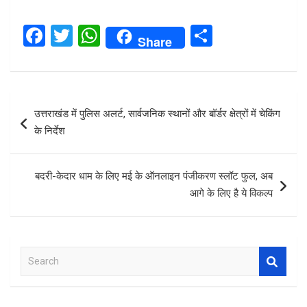
F
T
W
S
Share
a
wi
h
h
ce
tt
at
ar
b
er
s
e
Post
उत्तराखंड में पुलिस अलर्ट, सार्वजनिक स्थानों और बॉर्डर क्षेत्रों में चेकिंग
o
A
navigation
के निर्देश
o
p
k
p
बदरी-केदार धाम के लिए मई के ऑनलाइन पंजीकरण स्लॉट फुल, अब
आगे के लिए है ये विकल्प
S
e
a
r