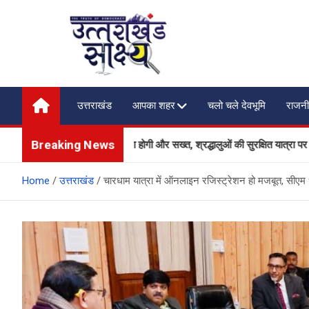
Skip
to
content
Uttarakhand Shakshya
My News Portal
उत्तराखंड
आपका शहर
चलो चले देवभूमि
राजनी
Breaking News
पर सुरक्षा और यातायात व्यवस्था होगी और सख्त, श्रद्धालुओं की सुरक्षित यात्रा पर सरकार
Home
उत्तराखंड
चारधाम यात्रा में ऑनलाइन रजिस्ट्रेशन हो मजबूत, सीएम धा