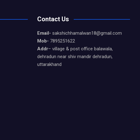
Contact Us
Email-
sakshichhamalwan18@gmail.com
Mob-
7895251622
Addr
– village & post office balawala,
dehradun near shiv mandir dehradun,
uttarakhand