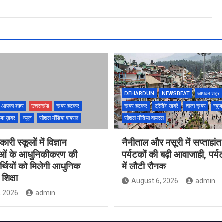
DEHARDUN
NEWSBEAT
आपका शहर
आपका शहर
उत्तराखंड
खबर हटकर
खबर हटकर
ट्रेंडिंग खबरें
ताज़ा ख़बर
न्यूज़
ज़ा ख़बर
न्यूज़
सोशल मीडिया वायरल
सोशल मीडिया वायरल
ारी स्कूलों में विज्ञान
नैनीताल और मसूरी में सप्ताहांत
ाओं के आधुनिकीकरण की
पर्यटकों की बढ़ी आवाजाही, पर्
यार्थियों को मिलेगी आधुनिक
में लौटी रौनक
शिक्षा
August 6, 2026
admin
, 2026
admin