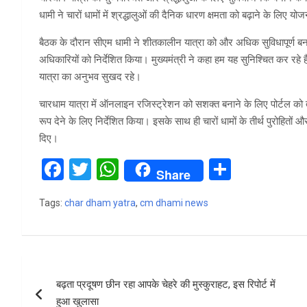
धामी ने चारों धामों में श्रद्धालुओं की दैनिक धारण क्षमता को बढ़ाने के लिए 
बैठक के दौरान सीएम धामी ने शीतकालीन यात्रा को और अधिक सुविधापूर्ण बन
अधिकारियों को निर्देशित किया। मुख्यमंत्री ने कहा हम यह सुनिश्चित कर रहे
यात्रा का अनुभव सुखद रहे।
चारधाम यात्रा में ऑनलाइन रजिस्ट्रेशन को सशक्त बनाने के लिए पोर्टल को 
रूप देने के लिए निर्देशित किया। इसके साथ ही चारों धामों के तीर्थ पुरोहितो
दिए।
F
T
W
S
Share
a
wi
h
h
Tags:
char dham yatra
,
cm dhami news
ce
tt
at
ar
b
er
s
e
o
A
Post
o
p
बढ़ता प्रदूषण छीन रहा आपके चेहरे की मुस्कुराहट, इस रिपोर्ट में
navigation
k
p
हुआ खुलासा