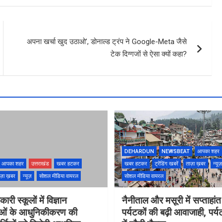
अपना खर्चा खुद उठाओ’, डोनाल्ड ट्रंप ने Google-Meta जैसे
टेक दिग्गजों से ऐसा क्यों कहा?
DEHARDUN
NEWSBEAT
आपका शहर
आपका शहर
उत्तराखंड
खबर हटकर
खबर हटकर
ट्रेंडिंग खबरें
ताज़ा ख़बर
न्यूज़
ज़ा ख़बर
न्यूज़
सोशल मीडिया वायरल
सोशल मीडिया वायरल
ारी स्कूलों में विज्ञान
नैनीताल और मसूरी में सप्ताहांत
ाओं के आधुनिकीकरण की
पर्यटकों की बढ़ी आवाजाही, पर्