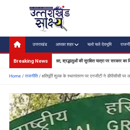
Skip
to
content
Uttarakhand Shakshya
My News Portal
उत्तराखंड
आपका शहर
चलो चले देवभूमि
राजनी
Breaking News
र यातायात व्यवस्था होगी और सख्त, श्रद्धालुओं की सुरक्षित यात्रा पर सरकार का विशेष फो
Home
राजनीति
क्षतिपूर्ति शुल्क के स्थानांतरण पर एनजीटी ने डीपीसीसी पर 