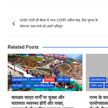
ce
tt
at
ar
b
er
s
e
Post
o
A
प्रदेश टोली की बैठक में नब्ज टटोलेंगे अमित शाह, विस चुनाव के
navigation
o
p
मद्देनजर सात मार्च को आएंगे हरिद्वार
k
p
Related Posts
DEHARDUN
आपका शहर
उत्तराखंड
ट्रेंडिंग खबरें
DEHARDUN
ताज़ा ख़बरें
न्यूज़
सोशल मीडिया वायरल
ट्रेंडिंग खबरें
ता
चारधाम यात्रा मार्गों पर सुरक्षा और
राज्य के सरक
यातायात व्यवस्था होगी और सख्त,
प्रयोगशाल