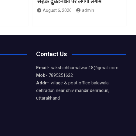
सड़क दुर्घटनाओं पर लगेगी लगाम
August 6, 2026
admin
Contact Us
Email-
sakshichhamalwan18@gmail.com
Mob-
7895251622
Addr
– village & post office balawala,
dehradun near shiv mandir dehradun,
uttarakhand