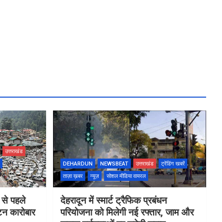
उत्तराखंड
DEHARDUN
NEWSBEAT
उत्तराखंड
ट्रेंडिंग खबरें
ताज़ा ख़बर
न्यूज़
सोशल मीडिया वायरल
 से पहले
देहरादून में स्मार्ट ट्रैफिक प्रबंधन
यटन कारोबार
परियोजना को मिलेगी नई रफ्तार, जाम और