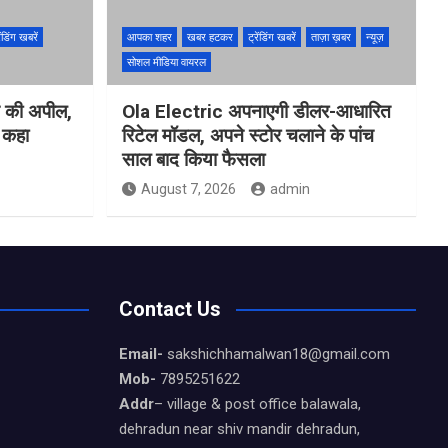
ेंडिंग खबरें
आपका शहर
खबर हटकर
ट्रेंडिंग खबरें
ताज़ा ख़बर
न्यूज़
सोशल मीडिया वायरल
ने की अपील,
Ola Electric अपनाएगी डीलर-आधारित
ो कहा
रिटेल मॉडल, अपने स्टोर चलाने के पांच
साल बाद किया फैसला
August 7, 2026
admin
Contact Us
Email-
sakshichhamalwan18@gmail.com
Mob-
7895251622
Addr
– village & post office balawala,
dehradun near shiv mandir dehradun,