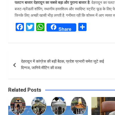
पलटन बाजार देहरादून का सबसे बड़ा और पुराना बाजार है:
देहरादून का पलटन ब
बजट-फ्रेंडली शॉपिंग, स्थानीय हस्तशिल्प और स्वादिष्ट स्ट्रीट फूड के लिए 
जिनके लिए अच्छी खासी भीड़ लगती है. गनीमत रही कि शोरूम में आग व्यस्त समय
F
T
W
S
Share
a
wi
h
h
ce
tt
at
ar
b
er
s
e
Post
o
A
देहरादून में कांग्रेस की बड़ी बैठक, प्रदेश प्रभारी समेत जुटे कई
navigation
o
p
दिग्गज, जानिये मीटिंग की वजह
k
p
Related Posts