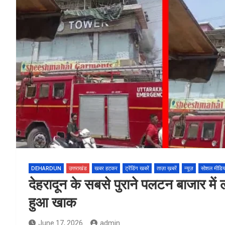
DEHARDUN
उत्तराखंड
खबर हटकर
ट्रेंडिंग खबरें
ताज़ा ख़बरें
न्यूज़
सोशल मीडिय
देहरादून के सबसे पुराने पलटन बाजार मे
हुआ खाक
June 17, 2026
admin