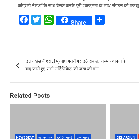
कांग्रेसी नेताओं के साथ बैठकें करके पूरी एकजुटता के साथ संगठन को मजबूत 
F
T
W
S
Share
a
wi
h
h
ce
tt
at
ar
b
er
s
e
Post
o
A
उत्तराखंड में एसटी प्रमाण पत्रों पर उठे सवाल, राज्य स्थापना के
navigation
o
p
बाद जारी हुए सभी सर्टिफिकेट की जांच की मांग
k
p
Related Posts
NEWSBEAT
आपका शहर
ट्रेंडिंग खबरें
ताज़ा ख़बर
DEHARDUN