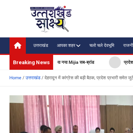
Skip
to
content
Uttarakhand Shakshya
My News Portal
उत्तराखंड
आपका शहर
चलो चले देवभूमि
राजनी
Breaking News
बेचेगी Xiaomi, लॉन्च किया नया Mijia सब-ब्रांड
प्रदेश में नकली डे
Home
उत्तराखंड
देहरादून में कांग्रेस की बड़ी बैठक, प्रदेश प्रभारी समेत 