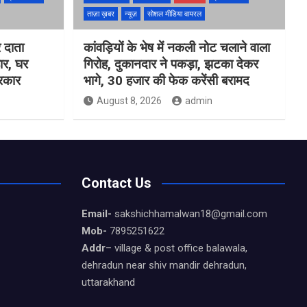
ताज़ा ख़बर
न्यूज़
सोशल मीडिया वायरल
 दाता
कांवड़ियों के भेष में नकली नोट चलाने वाला
ार, घर
गिरोह, दुकानदार ने पकड़ा, झटका देकर
सरकार
भागे, 30 हजार की फेक करेंसी बरामद
August 8, 2026
admin
Contact Us
Email-
sakshichhamalwan18@gmail.com
Mob-
7895251622
Addr
– village & post office balawala,
dehradun near shiv mandir dehradun,
uttarakhand