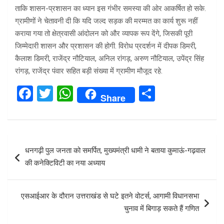
ताकि शासन-प्रशासन का ध्यान इस गंभीर समस्या की ओर आकर्षित हो सके.
ग्रामीणों ने चेतावनी दी कि यदि जल्द सड़क की मरम्मत का कार्य शुरू नहीं
कराया गया तो क्षेत्रवासी आंदोलन को और व्यापक रूप देंगे, जिसकी पूरी
जिम्मेदारी शासन और प्रशासन की होगी. विरोध प्रदर्शन में दीपक डिमरी,
कैलाश डिमरी, राजेंद्र नौटियाल, अनिल रांगड़, अरुण नौटियाल, उपेंद्र सिंह
रांगड़, राजेंद्र पंवार सहित बड़ी संख्या में ग्रामीण मौजूद रहे.
F
T
W
S
Share
a
wi
h
h
ce
tt
at
ar
b
er
s
e
Post
धनगढ़ी पुल जनता को समर्पित, मुख्यमंत्री धामी ने बताया कुमाऊं-गढ़वाल
o
A
navigation
की कनेक्टिविटी का नया अध्याय
o
p
k
p
एसआईआर के दौरान उत्तराखंड से घटे इतने वोटर्स, आगामी विधानसभा
चुनाव में बिगाड़ सकते हैं गणित