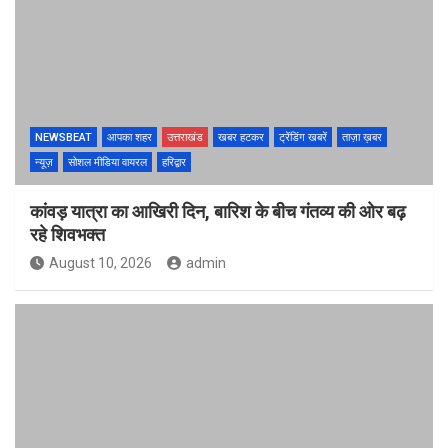
NEWSBEAT
आपका शहर
उत्तराखंड
खबर हटकर
ट्रेंडिंग खबरें
ताज़ा ख़बर
न्यूज़
सोशल मीडिया वायरल
हरिद्वार
कांवड़ यात्रा का आखिरी दिन, बारिश के बीच गंतव्य की ओर बढ़
रहे शिवभक्त
August 10, 2026
admin