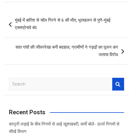
ce
tt
at
ar
b
er
s
e
Post
मुंबई में बारिश से चॉल गिरने से 6 की मौत, भूस्खलन से पुणे-मुंबई
o
A
navigation
एक्सप्रेसवे बंद
o
p
k
p
सात गांवों की जीवनरेखा बनी बदहाल, ग्रामीणों ने गड्ढों का पूजन कर
जताया विरोध
S
e
a
r
c
Recent Posts
h
कानूनी लड़ाई के बीच निगमों से आई खुशखबरी, कर्मी बोले- ऊर्जा निगमों से
सीखें विभाग