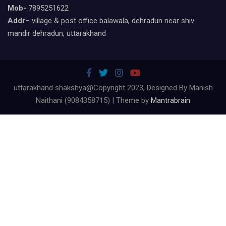
Mob-
7895251622
Addr
– village & post office balawala, dehradun near shiv
mandir dehradun, uttarakhand
uttarakhand shakshya@Copyright 2023, Designed By Manish
Naithani (9084358715) | Theme by
Mantrabrain