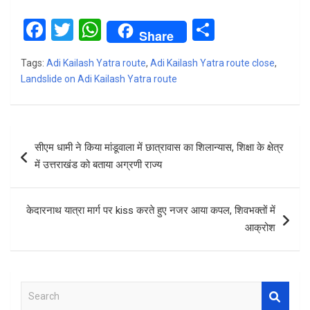
F
T
W
S
Share
a
wi
h
h
Tags:
Adi Kailash Yatra route
,
Adi Kailash Yatra route close
,
ce
tt
at
ar
Landslide on Adi Kailash Yatra route
b
er
s
e
o
A
Post
o
p
सीएम धामी ने किया मांडूवाला में छात्रावास का शिलान्यास, शिक्षा के क्षेत्र
navigation
k
p
में उत्तराखंड को बताया अग्रणी राज्य
केदारनाथ यात्रा मार्ग पर kiss करते हुए नजर आया कपल, शिवभक्तों में
आक्रोश
S
e