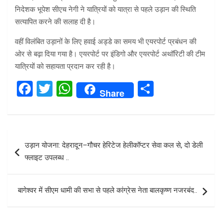
निदेशक भूपेश सीएच नेगी ने यात्रियों को यात्रा से पहले उड़ान की स्थिति
सत्यापित करने की सलाह दी है।
वहीं विलंबित उड़ानों के लिए हवाई अड्डे का समय भी एयरपोर्ट प्रबंधन की
ओर से बढ़ा दिया गया है। एयरपोर्ट पर इंडिगो और एयरपोर्ट अथॉरिटी की टीम
यात्रियों को सहायता प्रदान कर रही है।
F
T
W
S
Share
a
wi
h
h
ce
tt
at
ar
b
er
s
e
Post
उड़ान योजना: देहरादून–गौचर हेरिटेज हेलीकॉप्टर सेवा कल से, दो डेली
o
A
navigation
फ्लाइट उपलब्ध ..
o
p
k
p
बागेश्वर में सीएम धामी की सभा से पहले कांग्रेस नेता बालकृष्ण नजरबंद..