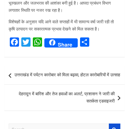
भूस्खलन और जलभराव की आशंका बनी हुई है। आपदा प्रबंधन विभाग
लगातार स्थिति पर नजर रख रहा है।
विशेषज्ञों के अनुसार यदि आने वाले सप्ताहों में भी सामान्य वर्षा जारी रही तो
कृषि उत्पादन पर सकारात्मक प्रभाव देखने को मिल सकता है।
F
T
W
S
Share
a
wi
h
h
ce
tt
at
ar
b
er
s
e
Post
उत्तराखंड में पर्यटन कारोबार को मिला बढ़ावा, होटल कारोबारियों में उत्साह
o
A
navigation
o
p
देहरादून में बारिश और तेज हवाओं का अलर्ट, प्रशासन ने जारी की
k
p
सतर्कता एडवाइजरी
S