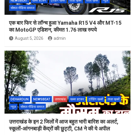
NEWSBEAT
खबर हटकर
ट्रेंडिंग खबरें
ताज़ा ख़बर
ताज़ा ख़बरें
न्यूज़
सोशल मीडिया वायरल
एक बार फिर से लॉन्च हुआ Yamaha R15 V4 और MT-15
का MotoGP एडिशन, कीमत 1.76 लाख रुपये
August 5, 2026
admin
DEHARDUN
NEWSBEAT
उत्तराखंड
खबर हटकर
ट्रेंडिंग खबरें
ताज़ा ख़बरें
न्यूज़
सोशल मीडिया वायरल
उत्तराखंड के इन 2 जिलों में आज बहुत भारी बारिश का अलर्ट,
स्कूलों-आंगनबाड़ी केंद्रों की छुट्टी, CM ने की ये अपील